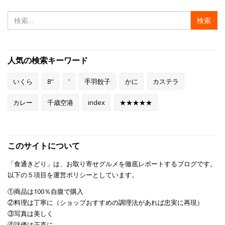
検
索:
人気の検索キーワード
いくら
8''
'
手羽餃子
かに
カステラ
カレー
千歳空港
index
★★★★★
このサイトについて
「食通きどり」は、お取り寄せグルメを徹底レポートするブログです。
以下の５項目を運営ポリシーとしています。
①商品は100％自腹で購入
②料理は丁寧に（ショップおすすめの調理法があれば忠実に再現）
③写真は美しく
④評価は正直に