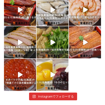
1月 10
1月 9
1月 8
shokutuu_kidori
shokutuu_kidori
shokutuu_kidori
1月 7
1月 5
12月 30
shokutuu_kidori
shokutuu_kidori
12月 29
12月 28
Instagramでフォローする