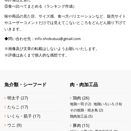
⑤食べ比べてまとめる（ランキング作成）
味や商品の見た目、サイズ感、食べ方バリエーションなど、販売サイト
やユーザーコメントだけでは見えてこないところをどんどん掘り下げて
いきます。
◆問い合わせ先：info.shokutuu@gmail.com
※画像及び文章の転載はしないようお願いいたします。
※評価はあくまで個人的な感想です。
魚介類・シーフード
肉・肉加工品
明太子
(27)
鶏肉
(26)
地鶏一羽
(12)
地鶏いろいろ
(18)
たらこ
(17)
その他鶏・焼き鳥
(2)
いくら・筋子
(17)
鶏肉加工品
(5)
ウニ
(9)
豚肉
(15)