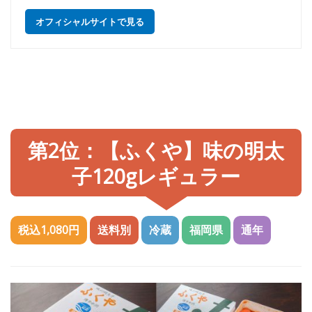
オフィシャルサイトで見る
第2位：【ふくや】味の明太
子120gレギュラー
税込1,080円
送料別
冷蔵
福岡県
通年