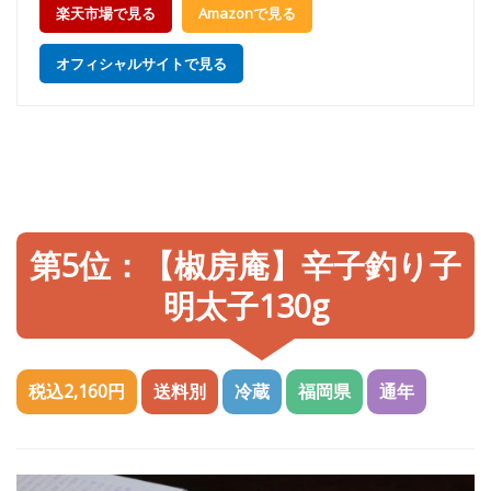
楽天市場で見る
Amazonで見る
オフィシャルサイトで見る
第5位：【椒房庵】辛子釣り子
明太子130g
税込2,160円
送料別
冷蔵
福岡県
通年