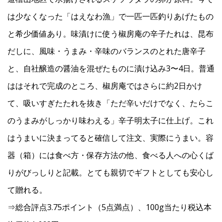
は少なくなった「はえなわ漁」で一匹一匹釣りあげたもの
と希少価値あり。味漬けに使う椒房庵の辛子たれは、昆布
だしに、風味・うまみ・辛味のバランスのとれた唐辛子
と、自社醸造の醤油を混ぜたものに漬け込み3〜4日。普通
ははそれで完成のところ、椒房庵ではさらに約2日かけ
て、吸いすぎたたれを抜き「ただ辛いだけでなく、たらこ
のうまみがしっかり味わえる」辛子明太子に仕上げ。これ
はうまいに決まってると確信して注文、実際にうまい。容
器（箱）には食べ方・保存方法の他、食べる人への心くば
りがびっしりと記載。とても親切でギフトとしても安心し
て贈れる。
⇒総合評点3.75ポイント（5点満点）、100g当たり税込本