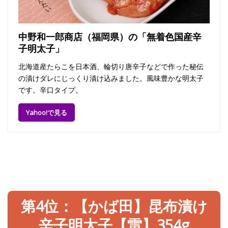
中野和一郎商店（福岡県）の「無着色国産辛
子明太子」
北海道産たらこを日本酒、輪切り唐辛子などで作った秘伝
の漬けダレにじっくり漬け込みました。風味豊かな明太子
です。辛口タイプ。
Yahoo!で見る
第4位：【かば田】昆布漬け
辛子明太子【雷】354g