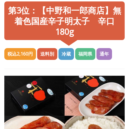
第3位：【中野和一郎商店】無
着色国産辛子明太子 辛口
180g
税込2,160円
送料別
冷蔵
福岡県
通年