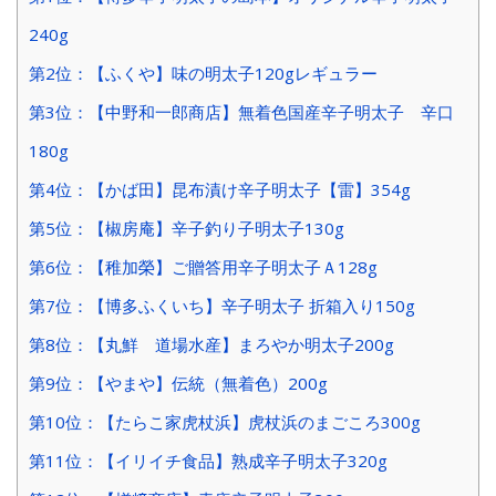
240g
第2位：【ふくや】味の明太子120gレギュラー
第3位：【中野和一郎商店】無着色国産辛子明太子 辛口
180g
第4位：【かば田】昆布漬け辛子明太子【雷】354g
第5位：【椒房庵】辛子釣り子明太子130g
第6位：【稚加榮】ご贈答用辛子明太子Ａ128g
第7位：【博多ふくいち】辛子明太子 折箱入り150g
第8位：【丸鮮 道場水産】まろやか明太子200g
第9位：【やまや】伝統（無着色）200g
第10位：【たらこ家虎杖浜】虎杖浜のまごころ300g
第11位：【イリイチ食品】熟成辛子明太子320g