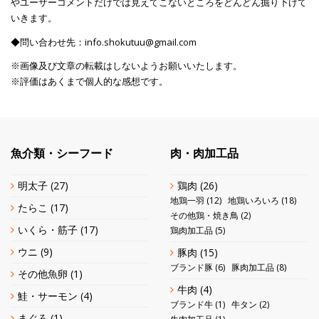
やユーザーコメントだけでは見えてこないところをどんどん掘り下げて
いきます。
◆問い合わせ先：info.shokutuu@gmail.com
※画像及び文章の転載はしないようお願いいたします。
※評価はあくまで個人的な感想です。
魚介類・シーフード
肉・肉加工品
明太子
(27)
鶏肉
(26)
地鶏一羽
(12)
地鶏いろいろ
(18)
たらこ
(17)
その他鶏・焼き鳥
(2)
いくら・筋子
(17)
鶏肉加工品
(5)
ウニ
(9)
豚肉
(15)
ブランド豚
(6)
豚肉加工品
(8)
その他魚卵
(1)
牛肉
(4)
鮭・サーモン
(4)
ブランド牛
(1)
牛タン
(2)
まぐろ
(1)