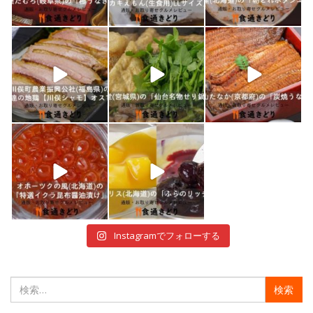
1月 10
1月 9
1月 8
shokutuu_kidori
shokutuu_kidori
shokutuu_kidori
1月 7
1月 5
12月 30
shokutuu_kidori
shokutuu_kidori
12月 29
12月 28
Instagramでフォローする
検
索: