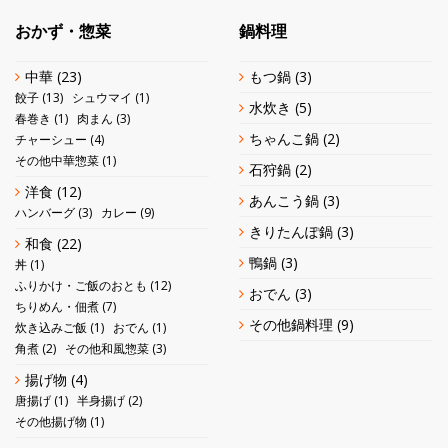
おかず・惣菜
鍋料理
中華
(23)
もつ鍋
(3)
餃子
(13)
シュウマイ
(1)
水炊き
(5)
春巻き
(1)
肉まん
(3)
ちゃんこ鍋
(2)
チャーシュー
(4)
その他中華惣菜
(1)
石狩鍋
(2)
洋食
(12)
あんこう鍋
(3)
ハンバーグ
(3)
カレー
(9)
きりたんぽ鍋
(3)
和食
(22)
鴨鍋
(3)
丼
(1)
ふりかけ・ご飯のおとも
(12)
おでん
(3)
ちりめん・佃煮
(7)
その他鍋料理
(9)
炊き込みご飯
(1)
おでん
(1)
角煮
(2)
その他和風惣菜
(3)
揚げ物
(4)
唐揚げ
(1)
半身揚げ
(2)
その他揚げ物
(1)