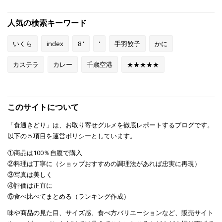
人気の検索キーワード
いくら
index
8''
'
手羽餃子
かに
カステラ
カレー
千歳空港
★★★★★
このサイトについて
「食通きどり」は、お取り寄せグルメを徹底レポートするブログです。
以下の５項目を運営ポリシーとしています。
①商品は100％自腹で購入
②料理は丁寧に（ショップおすすめの調理法があれば忠実に再現）
③写真は美しく
④評価は正直に
⑤食べ比べてまとめる（ランキング作成）
味や商品の見た目、サイズ感、食べ方バリエーションなど、販売サイト