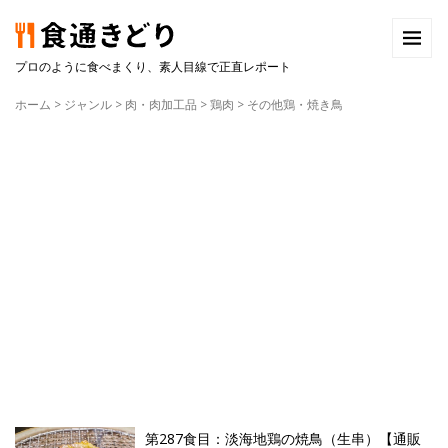
プロのように食べまくり、素人目線で正直レポート
ホーム
>
ジャンル
>
肉・肉加工品
>
鶏肉
>
その他鶏・焼き鳥
第287食目：淡海地鶏の焼鳥（生串）【通販