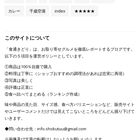
カレー
千歳空港
index
★★★★★
このサイトについて
「食通きどり」は、お取り寄せグルメを徹底レポートするブログです。
以下の５項目を運営ポリシーとしています。
①商品は100％自腹で購入
②料理は丁寧に（ショップおすすめの調理法があれば忠実に再現）
③写真は美しく
④評価は正直に
⑤食べ比べてまとめる（ランキング作成）
味や商品の見た目、サイズ感、食べ方バリエーションなど、販売サイト
やユーザーコメントだけでは見えてこないところをどんどん掘り下げて
いきます。
◆問い合わせ先：info.shokutuu@gmail.com
※画像及び文章の転載はしないようお願いいたします。