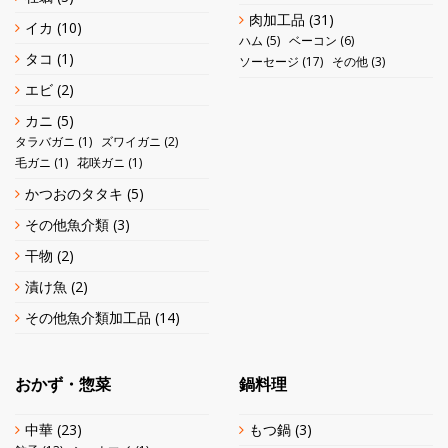
肉加工品
(31)
イカ
(10)
ハム
(5)
ベーコン
(6)
タコ
(1)
ソーセージ
(17)
その他
(3)
エビ
(2)
カニ
(5)
タラバガニ
(1)
ズワイガニ
(2)
毛ガニ
(1)
花咲ガニ
(1)
かつおのタタキ
(5)
その他魚介類
(3)
干物
(2)
漬け魚
(2)
その他魚介類加工品
(14)
おかず・惣菜
鍋料理
中華
(23)
もつ鍋
(3)