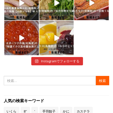
1月 7
1月 5
12月 30
shokutuu_kidori
shokutuu_kidori
12月 29
12月 28
Instagramでフォローする
検
索:
人気の検索キーワード
いくら
8''
'
手羽餃子
かに
カステラ