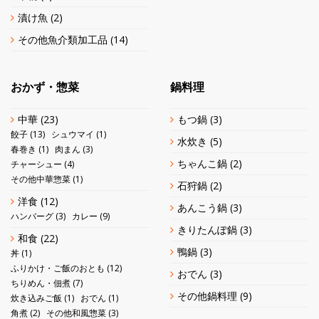
漬け魚
(2)
その他魚介類加工品
(14)
おかず・惣菜
鍋料理
中華
(23)
もつ鍋
(3)
餃子
(13)
シュウマイ
(1)
水炊き
(5)
春巻き
(1)
肉まん
(3)
ちゃんこ鍋
(2)
チャーシュー
(4)
その他中華惣菜
(1)
石狩鍋
(2)
洋食
(12)
あんこう鍋
(3)
ハンバーグ
(3)
カレー
(9)
きりたんぽ鍋
(3)
和食
(22)
鴨鍋
(3)
丼
(1)
ふりかけ・ご飯のおとも
(12)
おでん
(3)
ちりめん・佃煮
(7)
その他鍋料理
(9)
炊き込みご飯
(1)
おでん
(1)
角煮
(2)
その他和風惣菜
(3)