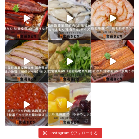
shokutuu_kidori
shokutuu_kidori
shokutuu_kidori
1月 10
1月 9
1月 8
shokutuu_kidori
shokutuu_kidori
shokutuu_kidori
1月 7
1月 5
12月 30
shokutuu_kidori
shokutuu_kidori
12月 29
12月 28
Instagramでフォローする