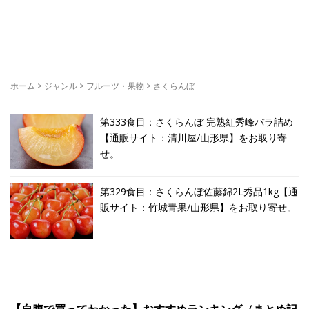
ホーム
>
ジャンル
>
フルーツ・果物
>
さくらんぼ
第333食目：さくらんぼ 完熟紅秀峰バラ詰め
【通販サイト：清川屋/山形県】をお取り寄
せ。
第329食目：さくらんぼ佐藤錦2L秀品1kg【通
販サイト：竹城青果/山形県】をお取り寄せ。