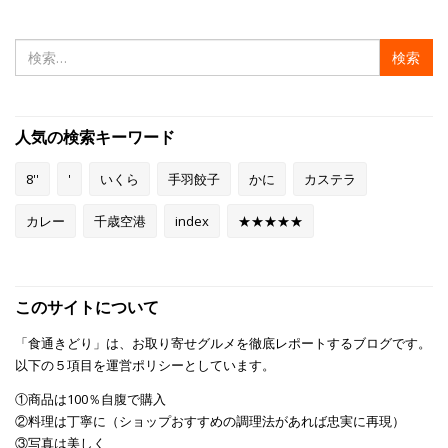
検
索:
人気の検索キーワード
8''
'
いくら
手羽餃子
かに
カステラ
カレー
千歳空港
index
★★★★★
このサイトについて
「食通きどり」は、お取り寄せグルメを徹底レポートするブログです。
以下の５項目を運営ポリシーとしています。
①商品は100％自腹で購入
②料理は丁寧に（ショップおすすめの調理法があれば忠実に再現）
③写真は美しく