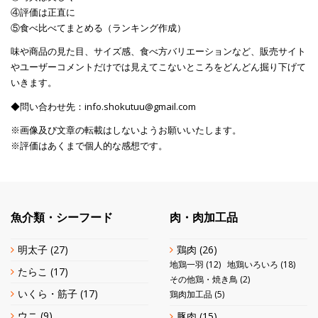
④評価は正直に
⑤食べ比べてまとめる（ランキング作成）
味や商品の見た目、サイズ感、食べ方バリエーションなど、販売サイト
やユーザーコメントだけでは見えてこないところをどんどん掘り下げて
いきます。
◆問い合わせ先：info.shokutuu@gmail.com
※画像及び文章の転載はしないようお願いいたします。
※評価はあくまで個人的な感想です。
魚介類・シーフード
肉・肉加工品
明太子
(27)
鶏肉
(26)
地鶏一羽
(12)
地鶏いろいろ
(18)
たらこ
(17)
その他鶏・焼き鳥
(2)
いくら・筋子
(17)
鶏肉加工品
(5)
ウニ
(9)
豚肉
(15)