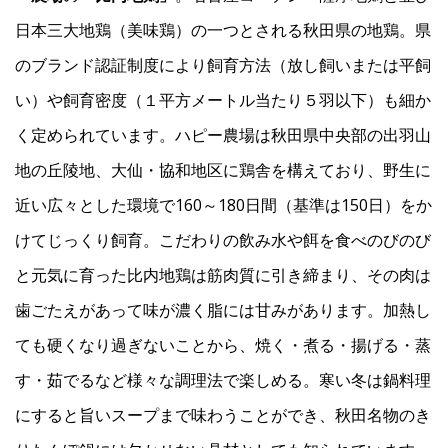
日本三大地鶏（美味鶏）の一つとされる秋田県の地鶏。県
のブランド認証制度により飼育方法（放し飼いまたは平飼
い）や飼育密度（１平方メートル当たり５羽以下）も細か
く定められています。ハピー農場は秋田県中央部の出羽山
地の丘陵地、大仙・協和地区に鶏舎を構えており、野生に
近い広々とした環境で160～180日間（基準は150日）をか
けてじっくり飼育。こだわりの飲み水や餌を食べのびのび
と元気に育った比内地鶏は筋肉質に引き締まり、その肉は
歯ごたえがあって味が濃く脂には甘みがあります。加熱し
ても硬くなり過ぎないことから、焼く・煮る・揚げる・蒸
す・茹でるなど様々な調理法で楽しめる。寒い冬は鍋料理
にすると旨いスープまで味わうことができ、秋田名物のき