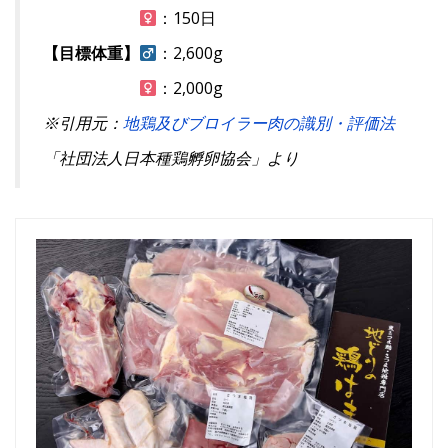
：150日
【目標体重】
：2,600g
：2,000g
※引用元：
地鶏及びブロイラー肉の識別・評価法
「社団法人日本種鶏孵卵協会」より