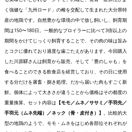
く強健な「九州ロード」の雌を交配して生まれた大分県特
産の地鶏です。自然豊かな環境の中で放し飼いし、飼育期
間は150〜180日。一般的なブロイラーに比べて3倍以上の
期間をかけてじっくり飼育することで、その肉の味は旨み
とコクに優れており過度な歯ごたえがあります。今回購入
した川原驛さんは飼育から販売、そして「豊のしゃも」を
食べることのできる飲食店を経営しており、その日に使用
する分だけを屠畜・捌き処理。だから届いた肉もすごく新
鮮。個体によって大きさが違うことから価格はその都度の
重量換算。セット内容は
【モモ／ムネ／ササミ／手羽先／
手羽元（ムネ先端）／ネック（骨・皮付き）】
。比較的大
型の地鶏のようで、モモ・ムネをはじめ各部位それぞれが