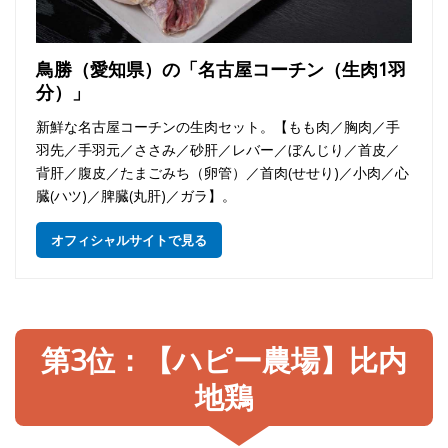
鳥勝（愛知県）の「名古屋コーチン（生肉1羽
分）」
新鮮な名古屋コーチンの生肉セット。【もも肉／胸肉／手
羽先／手羽元／ささみ／砂肝／レバー／ぼんじり／首皮／
背肝／腹皮／たまごみち（卵管）／首肉(せせり)／小肉／心
臓(ハツ)／脾臓(丸肝)／ガラ】。
オフィシャルサイトで見る
第3位：【ハピー農場】比内
地鶏