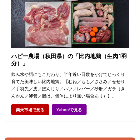
ハピー農場（秋田県）の「比内地鶏（生肉1羽
分）」
飲み水や餌にもこだわり、半年近い日数をかけてじっくり
育てた美味しい比内地鶏。【むね／もも／ささみ／せせり
／手羽先／皮／ぼんじり／ハツ／レバー／砂肝／ガラ（き
んかん／卵管／脂は、個体により無い場合あり）】。
楽天市場で見る
Yahoo!で見る