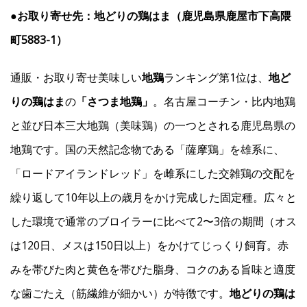
●お取り寄せ先：地どりの鶏はま（鹿児島県鹿屋市下高隈
町5883-1）
通販・お取り寄せ美味しい
地鶏
ランキング第1位は、
地ど
りの鶏はま
の
「さつま地鶏」
。名古屋コーチン・比内地鶏
と並び日本三大地鶏（美味鶏）の一つとされる鹿児島県の
地鶏です。国の天然記念物である「薩摩鶏」を雄系に、
「ロードアイランドレッド」を雌系にした交雑鶏の交配を
繰り返して10年以上の歳月をかけ完成した固定種。広々と
した環境で通常のブロイラーに比べて2〜3倍の期間（オス
は120日、メスは150日以上）をかけてじっくり飼育。赤
みを帯びた肉と黄色を帯びた脂身、コクのある旨味と適度
な歯ごたえ（筋繊維が細かい）が特徴です。
地どりの鶏は