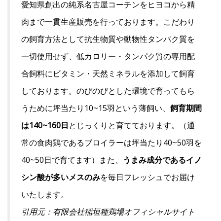
愛知県創出の純系名古屋コーチンをヒヨコから精
肉まで一貫生産販売を行っております。こだわり
の飼育方法として抗生物質や動物性タンパク質を
一切使用せず、低カロリー・タンパク質の専用配
合飼料にビタミン・天然ミネラルを添加して飼育
しております。のびのびとした環境で育ってもら
うために坪当たり10~15羽という薄飼い、
飼育期間
は140~160日
とじっくりと育てております。（通
常の食肉鶏であるブロイラーは坪当たり40~50羽を
40~50日で育てます）また、
うまみ成分であるイノ
シン酸が多いメスのみ
を毎日フレッシュでお届け
いたします。
引用元：有限会社稲垣種鶏場オフィシャルサイト