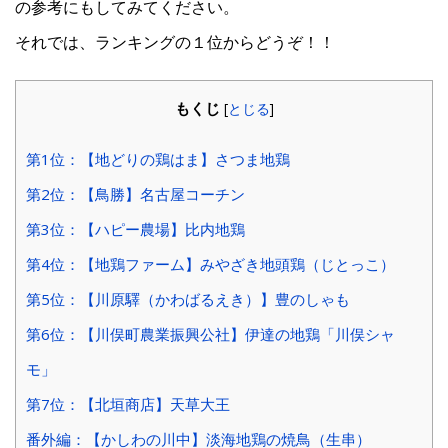
の参考にもしてみてください。
それでは、ランキングの１位からどうぞ！！
もくじ
[
とじる
]
第1位：【地どりの鶏はま】さつま地鶏
第2位：【鳥勝】名古屋コーチン
第3位：【ハピー農場】比内地鶏
第4位：【地鶏ファーム】みやざき地頭鶏（じとっこ）
第5位：【川原驛（かわばるえき）】豊のしゃも
第6位：【川俣町農業振興公社】伊達の地鶏「川俣シャ
モ」
第7位：【北垣商店】天草大王
番外編：【かしわの川中】淡海地鶏の焼鳥（生串）