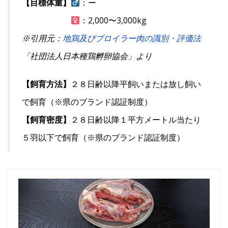
【目標体重】
：ー
：2,000〜3,000kg
※引用元：
地鶏及びブロイラー肉の識別・評価法
「社団法人日本種鶏孵卵協会」より
【飼育方法】
２８日齢以降平飼いまたは放し飼い
で飼育（※県のブランド認証制度）
【飼育密度】
２８日齢以降１平方メートル当たり
５羽以下で飼育（※県のブランド認証制度）