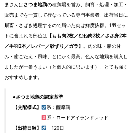
ま
さんは
さつま地鶏
の種鶏場を営み、飼育・処理・加工・
販売までを一貫して行なっている専門事業者。出荷当日に
屠畜・さばき処理するので届いた肉は鮮度抜群。1羽セッ
トに含まれる部位は
【もも肉2枚／むね肉2枚／ささ身2本
／手羽2本／レバー／砂ずり／ガラ】
。肉の味・脂の甘
み・歯ごたえ・風味、とにかく最高。色んな地鶏を購入し
ましたが一番うまい（と個人的に思います）。とても強く
おすすめします。
●さつま地鶏の認定基準
【交配様式】
系：薩摩鶏
系：ロードアイランドレッド
【出荷日齢】
：120日