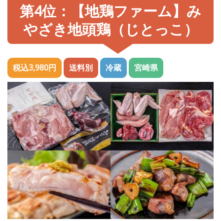
第4位：【地鶏ファーム】み
やざき地頭鶏（じとっこ）
税込3,980円
送料別
冷蔵
宮崎県