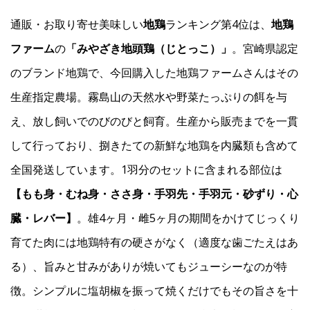
通販・お取り寄せ美味しい
地鶏
ランキング第4位は、
地鶏
ファーム
の
「みやざき地頭鶏（じとっこ）」
。宮崎県認定
のブランド地鶏で、今回購入した地鶏ファームさんはその
生産指定農場。霧島山の天然水や野菜たっぷりの餌を与
え、放し飼いでのびのびと飼育。生産から販売までを一貫
して行っており、捌きたての新鮮な地鶏を内臓類も含めて
全国発送しています。1羽分のセットに含まれる部位は
【もも身・むね身・ささ身・手羽先・手羽元・砂ずり・心
臓・レバー】
。雄4ヶ月・雌5ヶ月の期間をかけてじっくり
育てた肉には地鶏特有の硬さがなく（適度な歯ごたえはあ
る）、旨みと甘みがありが焼いてもジューシーなのが特
徴。シンプルに塩胡椒を振って焼くだけでもその旨さを十