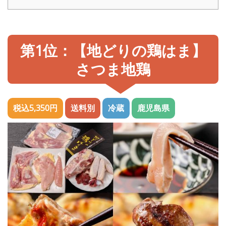
第1位：【地どりの鶏はま】
さつま地鶏
税込5,350円
送料別
冷蔵
鹿児島県