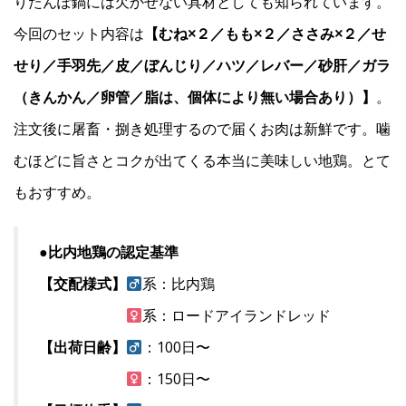
りたんぽ鍋には欠かせない具材としても知られています。
今回のセット内容は
【むね×２／もも×２／ささみ×２／せ
せり／手羽先／皮／ぼんじり／ハツ／レバー／砂肝／ガラ
（きんかん／卵管／脂は、個体により無い場合あり）】
。
注文後に屠畜・捌き処理するので届くお肉は新鮮です。噛
むほどに旨さとコクが出てくる本当に美味しい地鶏。とて
もおすすめ。
●比内地鶏の認定基準
【交配様式】
系：比内鶏
系：ロードアイランドレッド
【出荷日齢】
：100日〜
：150日〜