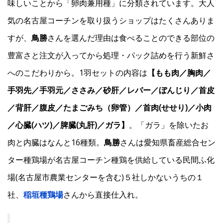
味しいことから「卵肉兼用種」に分類されています。大人
気の名古屋コーチンを取り扱うショップはたくさんありま
すが、
鳥勝
さんを選んだ理由は食べることのできる部位の
豊富さと注文が入ってから処理・パック詰めを行う新鮮さ
へのこだわりから。1羽セットの内容は
【もも肉／胸肉／
手羽先／手羽元／ささみ／砂肝／レバー／ぼんじり／首皮
／背肝／腹皮／たまごみち（卵管）／首肉(せせり)／小肉
／心臓(ハツ)／脾臓(丸肝)／ガラ】
。「ガラ」を除いたお
肉と内臓はなんと16種類。
鳥勝
さんは愛知県畜産総合セン
ター種鶏場が名古屋コーチン種鶏を供給している民間ふ化
場(名古屋市農業センターを含む)５社しかないうちの１
社、
稲垣種鶏場
さんから直接仕入れ。