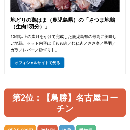
地どりの鶏はま（鹿児島県）の「さつま地鶏
（生肉1羽分）」
10年以上の歳月をかけて完成した鹿児島県の最高に美味し
い地鶏。セット内容は【もも肉／むね肉／ささ身／手羽／
ガラ／レバー／砂ずり】。
オフィシャルサイトで見る
第2位：【鳥勝】名古屋コー
チン