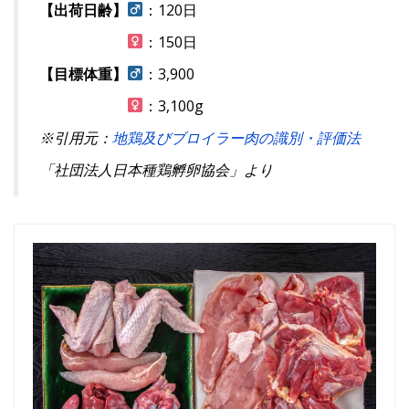
【出荷日齢】
：120日
：150日
【目標体重】
：3,900
：3,100g
※引用元：
地鶏及びブロイラー肉の識別・評価法
「社団法人日本種鶏孵卵協会」より