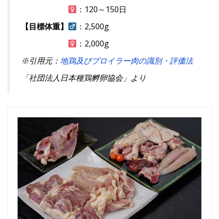
：120～150日
【目標体重】
：2,500g
：2,000g
※引用元：
地鶏及びブロイラー肉の識別・評価法
「社団法人日本種鶏孵卵協会」より