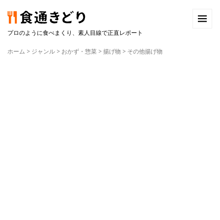
プロのように食べまくり、素人目線で正直レポート
ホーム
>
ジャンル
>
おかず・惣菜
>
揚げ物
>
その他揚げ物