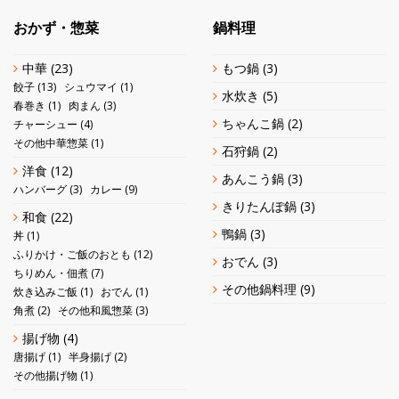
おかず・惣菜
鍋料理
中華
(23)
もつ鍋
(3)
餃子
(13)
シュウマイ
(1)
水炊き
(5)
春巻き
(1)
肉まん
(3)
ちゃんこ鍋
(2)
チャーシュー
(4)
その他中華惣菜
(1)
石狩鍋
(2)
洋食
(12)
あんこう鍋
(3)
ハンバーグ
(3)
カレー
(9)
きりたんぽ鍋
(3)
和食
(22)
鴨鍋
(3)
丼
(1)
ふりかけ・ご飯のおとも
(12)
おでん
(3)
ちりめん・佃煮
(7)
その他鍋料理
(9)
炊き込みご飯
(1)
おでん
(1)
角煮
(2)
その他和風惣菜
(3)
揚げ物
(4)
唐揚げ
(1)
半身揚げ
(2)
その他揚げ物
(1)