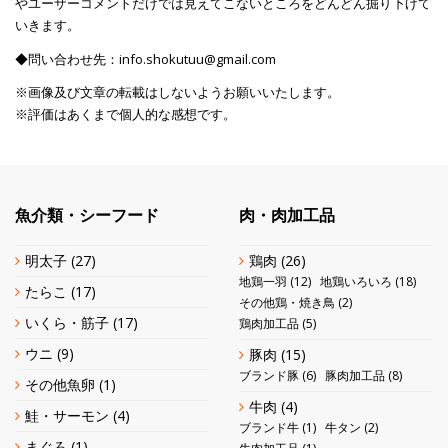
やユーザーコメントだけでは見えてこないところをどんどん掘り下げて
いきます。
◆問い合わせ先：info.shokutuu@gmail.com
※画像及び文章の転載はしないようお願いいたします。
※評価はあくまで個人的な感想です。
魚介類・シーフード
肉・肉加工品
明太子
(27)
鶏肉
(26)
地鶏一羽
(12)
地鶏いろいろ
(18)
たらこ
(17)
その他鶏・焼き鳥
(2)
いくら・筋子
(17)
鶏肉加工品
(5)
ウニ
(9)
豚肉
(15)
ブランド豚
(6)
豚肉加工品
(8)
その他魚卵
(1)
牛肉
(4)
鮭・サーモン
(4)
ブランド牛
(1)
牛タン
(2)
まぐろ
(1)