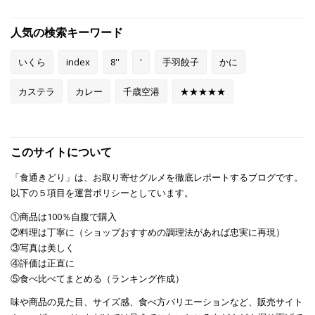
人気の検索キーワード
いくら
index
8''
'
手羽餃子
かに
カステラ
カレー
千歳空港
★★★★★
このサイトについて
「食通きどり」は、お取り寄せグルメを徹底レポートするブログです。
以下の５項目を運営ポリシーとしています。
①商品は100％自腹で購入
②料理は丁寧に（ショップおすすめの調理法があれば忠実に再現）
③写真は美しく
④評価は正直に
⑤食べ比べてまとめる（ランキング作成）
味や商品の見た目、サイズ感、食べ方バリエーションなど、販売サイト