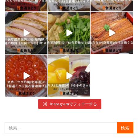
1月 10
1月 9
1月 8
shokutuu_kidori
shokutuu_kidori
shokutuu_kidori
1月 7
1月 5
12月 30
shokutuu_kidori
shokutuu_kidori
12月 29
12月 28
Instagramでフォローする
検
索: