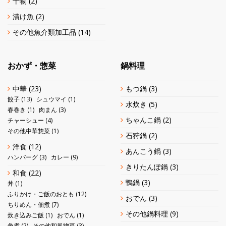
干物
(2)
漬け魚
(2)
その他魚介類加工品
(14)
おかず・惣菜
鍋料理
中華
(23)
もつ鍋
(3)
餃子
(13)
シュウマイ
(1)
水炊き
(5)
春巻き
(1)
肉まん
(3)
ちゃんこ鍋
(2)
チャーシュー
(4)
その他中華惣菜
(1)
石狩鍋
(2)
洋食
(12)
あんこう鍋
(3)
ハンバーグ
(3)
カレー
(9)
きりたんぽ鍋
(3)
和食
(22)
鴨鍋
(3)
丼
(1)
ふりかけ・ご飯のおとも
(12)
おでん
(3)
ちりめん・佃煮
(7)
その他鍋料理
(9)
炊き込みご飯
(1)
おでん
(1)
角煮
(2)
その他和風惣菜
(3)