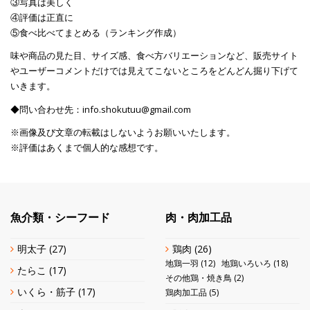
③写真は美しく
④評価は正直に
⑤食べ比べてまとめる（ランキング作成）
味や商品の見た目、サイズ感、食べ方バリエーションなど、販売サイト
やユーザーコメントだけでは見えてこないところをどんどん掘り下げて
いきます。
◆問い合わせ先：info.shokutuu@gmail.com
※画像及び文章の転載はしないようお願いいたします。
※評価はあくまで個人的な感想です。
魚介類・シーフード
肉・肉加工品
明太子
(27)
鶏肉
(26)
地鶏一羽
(12)
地鶏いろいろ
(18)
たらこ
(17)
その他鶏・焼き鳥
(2)
いくら・筋子
(17)
鶏肉加工品
(5)