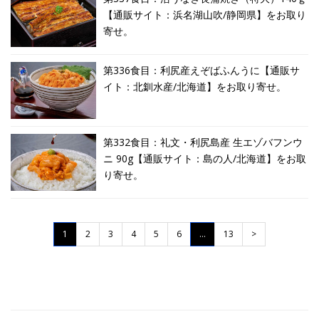
【通販サイト：浜名湖山吹/静岡県】をお取り
寄せ。
第336食目：利尻産えぞばふんうに【通販サ
イト：北釧水産/北海道】をお取り寄せ。
第332食目：礼文・利尻島産 生エゾバフンウ
ニ 90g【通販サイト：島の人/北海道】をお取
り寄せ。
1
2
3
4
5
6
…
13
>