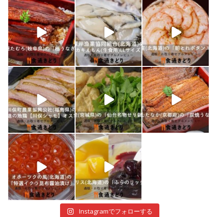
shokutuu_kidori
shokutuu_kidori
shokutuu_kidori
1月 10
1月 9
1月 8
shokutuu_kidori
shokutuu_kidori
shokutuu_kidori
1月 7
1月 5
12月 30
shokutuu_kidori
shokutuu_kidori
12月 29
12月 28
Instagramでフォローする