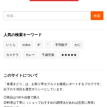
検
索:
人気の検索キーワード
いくら
index
8''
'
手羽餃子
かに
カステラ
カレー
千歳空港
★★★★★
このサイトについて
「食通きどり」は、お取り寄せグルメを徹底レポートするブログです。
以下の５項目を運営ポリシーとしています。
①商品は100％自腹で購入
②料理は丁寧に（ショップおすすめの調理法があれば忠実に再現）