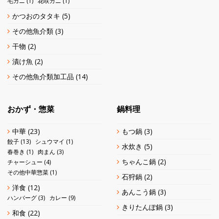
毛ガニ
(1)
花咲ガニ
(1)
かつおのタタキ
(5)
その他魚介類
(3)
干物
(2)
漬け魚
(2)
その他魚介類加工品
(14)
おかず・惣菜
鍋料理
中華
(23)
もつ鍋
(3)
餃子
(13)
シュウマイ
(1)
水炊き
(5)
春巻き
(1)
肉まん
(3)
ちゃんこ鍋
(2)
チャーシュー
(4)
その他中華惣菜
(1)
石狩鍋
(2)
洋食
(12)
あんこう鍋
(3)
ハンバーグ
(3)
カレー
(9)
きりたんぽ鍋
(3)
和食
(22)