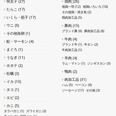
明太子
(27)
鶏肉
(26)
地鶏一羽
(12)
地鶏いろいろ
(18)
たらこ
(17)
その他鶏・焼き鳥
(2)
いくら・筋子
(17)
鶏肉加工品
(5)
ウニ
(9)
豚肉
(15)
ブランド豚
(6)
豚肉加工品
(8)
その他魚卵
(1)
牛肉
(4)
鮭・サーモン
(4)
ブランド牛
(1)
牛タン
(2)
まぐろ
(1)
牛肉加工品
(1)
うなぎ
(11)
羊肉
(4)
ラム・マトン
(1)
ジンギスカン
(3)
ホタテ
(2)
鴨肉
(2)
牡蠣
(3)
肉加工品
(31)
イカ
(10)
ハム
(5)
ベーコン
(6)
タコ
(1)
ソーセージ
(17)
その他
(3)
エビ
(2)
カニ
(5)
タラバガニ
(1)
ズワイガニ
(2)