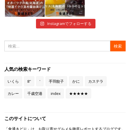
12月 29
12月 28
Instagramでフォローする
検
索:
人気の検索キーワード
いくら
8''
'
手羽餃子
かに
カステラ
カレー
千歳空港
index
★★★★★
このサイトについて
「食通きどり」は、お取り寄せグルメを徹底レポートするブログです。