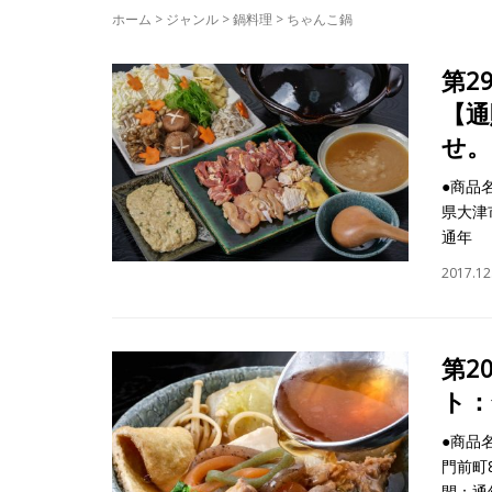
ホーム
>
ジャンル
>
鍋料理
>
ちゃんこ鍋
第2
【通
せ。
●商品
県大津市
通年
2017.12
第2
ト：
●商品
門前町
間：通