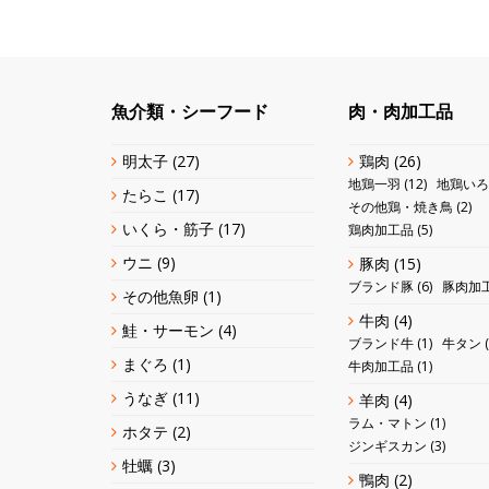
魚介類・シーフード
肉・肉加工品
明太子
(27)
鶏肉
(26)
地鶏一羽
(12)
地鶏いろ
たらこ
(17)
その他鶏・焼き鳥
(2)
いくら・筋子
(17)
鶏肉加工品
(5)
ウニ
(9)
豚肉
(15)
ブランド豚
(6)
豚肉加
その他魚卵
(1)
牛肉
(4)
鮭・サーモン
(4)
ブランド牛
(1)
牛タン
(
まぐろ
(1)
牛肉加工品
(1)
うなぎ
(11)
羊肉
(4)
ラム・マトン
(1)
ホタテ
(2)
ジンギスカン
(3)
牡蠣
(3)
鴨肉
(2)