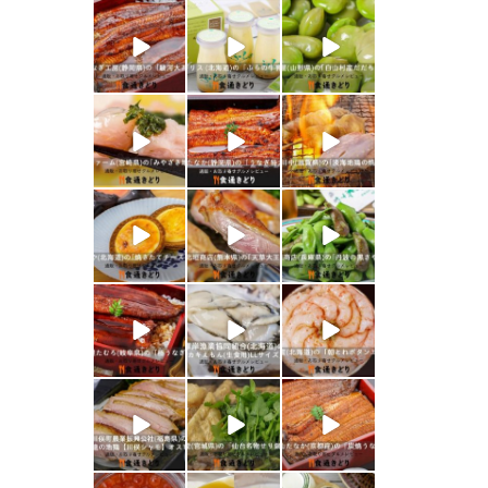
shokutuu_kidor
shokutuu_kidor
shokutuu_kidor
i
i
i
1月 26
1月 24
1月 23
shokutuu_kidor
shokutuu_kidor
shokutuu_kidor
i
i
i
1月 21
1月 19
1月 18
shokutuu_kidor
shokutuu_kidor
shokutuu_kidor
i
i
i
1月 17
1月 16
1月 15
shokutuu_kidor
shokutuu_kidor
shokutuu_kidor
i
i
i
1月 10
1月 9
1月 8
shokutuu_kidor
shokutuu_kidor
shokutuu_kidor
i
i
i
1月 7
1月 5
12月 30
shokutuu_kidor
shokutuu_kidor
shokutuu_kidor