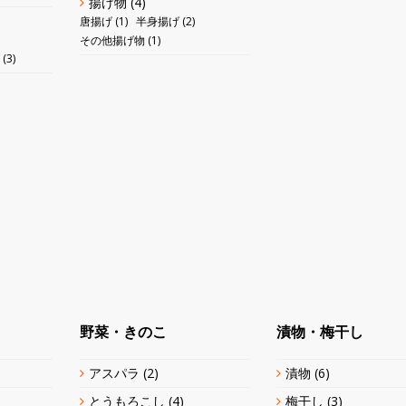
揚げ物
(4)
唐揚げ
(1)
半身揚げ
(2)
その他揚げ物
(1)
(3)
野菜・きのこ
漬物・梅干し
アスパラ
(2)
漬物
(6)
とうもろこし
(4)
梅干し
(3)