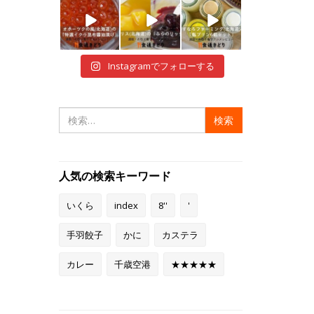
i
i
i
12月 29
12月 28
12月 28
Instagramでフォローする
検
索:
人気の検索キーワード
いくら
index
8''
'
手羽餃子
かに
カステラ
カレー
千歳空港
★★★★★