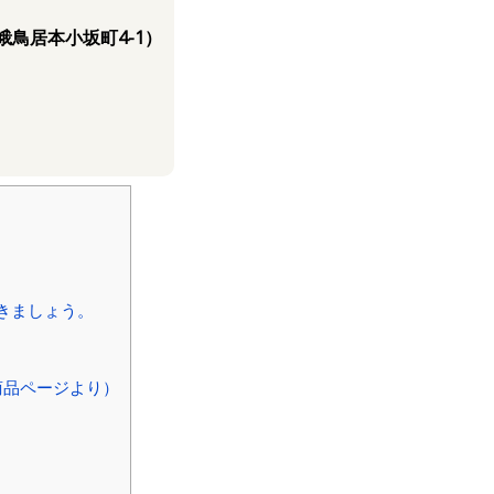
鳥居本小坂町4-1）
きましょう。
。
商品ページより）
。