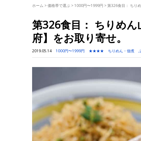
ホーム
>
価格帯で選ぶ
>
1000円〜1999円
>
第326食目： ち
第326食目： ちりめ
府】をお取り寄せ。
2019.05.14
1000円〜1999円
★★★★
ちりめん・佃煮