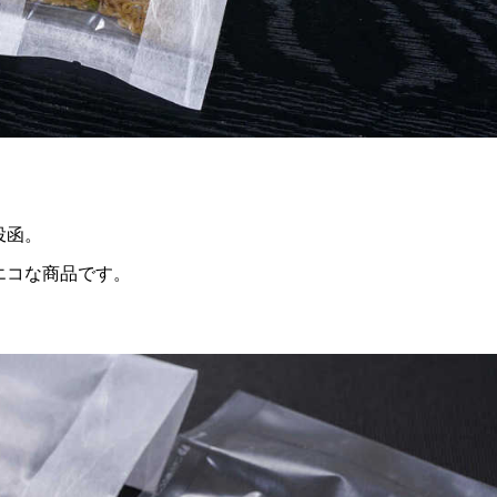
。
投函。
エコな商品です。