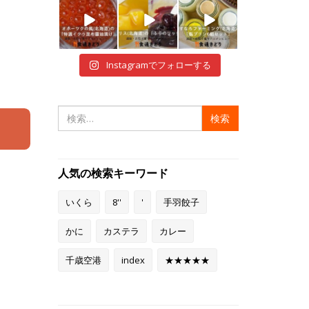
i
i
i
12月 29
12月 28
12月 28
Instagramでフォローする
検
索:
人気の検索キーワード
いくら
8''
'
手羽餃子
かに
カステラ
カレー
千歳空港
index
★★★★★
ゃこ