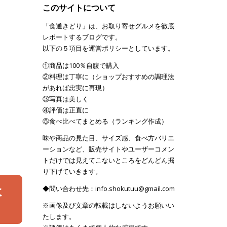
このサイトについて
「食通きどり」は、お取り寄せグルメを徹底
レポートするブログです。
以下の５項目を運営ポリシーとしています。
①商品は100％自腹で購入
②料理は丁寧に（ショップおすすめの調理法
があれば忠実に再現）
③写真は美しく
④評価は正直に
⑤食べ比べてまとめる（ランキング作成）
味や商品の見た目、サイズ感、食べ方バリエ
ーションなど、販売サイトやユーザーコメン
トだけでは見えてこないところをどんどん掘
り下げていきます。
ょ
◆問い合わせ先：info.shokutuu@gmail.com
※画像及び文章の転載はしないようお願いい
たします。