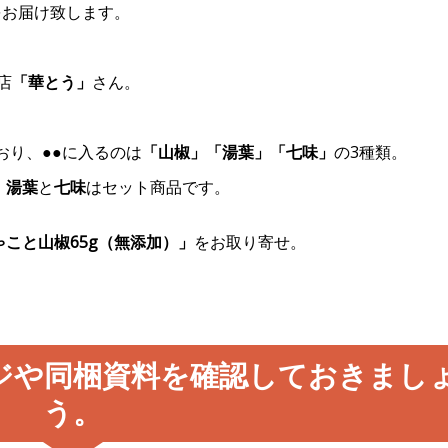
をお届け致します。
店
「華とう」
さん。
おり、●●に入るのは
「山椒」「湯葉」「七味」
の3種類。
、
湯葉
と
七味
はセット商品です。
ゃこと山椒65g（無添加）」
をお取り寄せ。
ジや同梱資料を確認しておきまし
う。