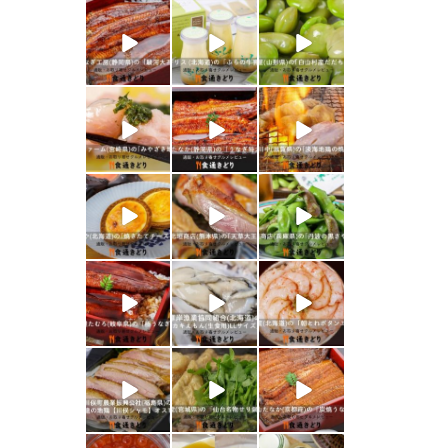
shokutuu_kidor
shokutuu_kidor
shokutuu_kidor
i
i
i
1月 26
1月 24
1月 23
shokutuu_kidor
shokutuu_kidor
shokutuu_kidor
i
i
i
1月 21
1月 19
1月 18
shokutuu_kidor
shokutuu_kidor
shokutuu_kidor
i
i
i
1月 17
1月 16
1月 15
shokutuu_kidor
shokutuu_kidor
shokutuu_kidor
i
i
i
1月 10
1月 9
1月 8
shokutuu_kidor
shokutuu_kidor
shokutuu_kidor
i
i
i
1月 7
1月 5
12月 30
shokutuu_kidor
shokutuu_kidor
shokutuu_kidor