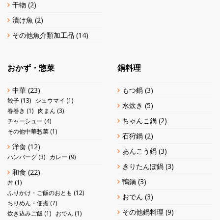
干物
(2)
漬け魚
(2)
その他魚介類加工品
(14)
おかず・惣菜
鍋料理
中華
(23)
もつ鍋
(3)
餃子
(13)
シュウマイ
(1)
水炊き
(5)
春巻き
(1)
肉まん
(3)
ちゃんこ鍋
(2)
チャーシュー
(4)
その他中華惣菜
(1)
石狩鍋
(2)
洋食
(12)
あんこう鍋
(3)
ハンバーグ
(3)
カレー
(9)
きりたんぽ鍋
(3)
和食
(22)
鴨鍋
(3)
丼
(1)
ふりかけ・ご飯のおとも
(12)
おでん
(3)
ちりめん・佃煮
(7)
その他鍋料理
(9)
炊き込みご飯
(1)
おでん
(1)