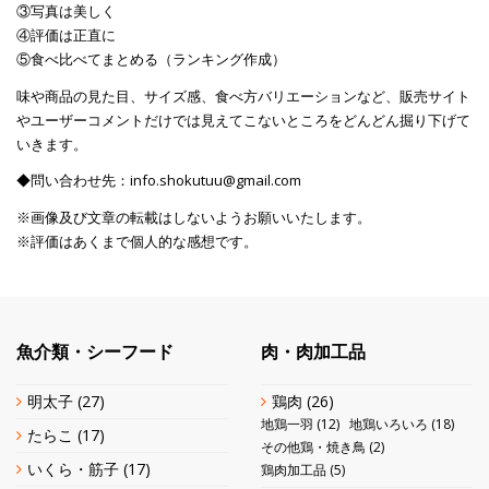
③写真は美しく
④評価は正直に
⑤食べ比べてまとめる（ランキング作成）
味や商品の見た目、サイズ感、食べ方バリエーションなど、販売サイト
やユーザーコメントだけでは見えてこないところをどんどん掘り下げて
いきます。
◆問い合わせ先：info.shokutuu@gmail.com
※画像及び文章の転載はしないようお願いいたします。
※評価はあくまで個人的な感想です。
魚介類・シーフード
肉・肉加工品
明太子
(27)
鶏肉
(26)
地鶏一羽
(12)
地鶏いろいろ
(18)
たらこ
(17)
その他鶏・焼き鳥
(2)
いくら・筋子
(17)
鶏肉加工品
(5)