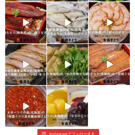
shokutuu_kidori
shokutuu_kidori
shokutuu_kidori
1月 10
1月 9
1月 8
shokutuu_kidori
shokutuu_kidori
shokutuu_kidori
1月 7
1月 5
12月 30
shokutuu_kidori
shokutuu_kidori
12月 29
12月 28
Instagramでフォローする