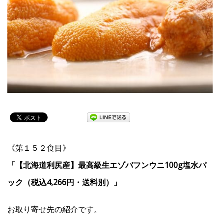
《第１５２食目》
「【北海道利尻産
】最高級生エゾバフンウニ100g塩水パ
ック（税込4,266円・送料別）」
お取り寄せ先の紹介です。