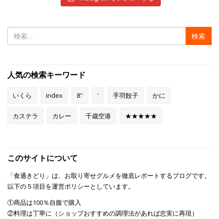
検
索:
人気の検索キーワード
いくら
index
8''
'
手羽餃子
かに
カステラ
カレー
千歳空港
★★★★★
このサイトについて
「食通きどり」は、お取り寄せグルメを徹底レポートするブログです。
以下の５項目を運営ポリシーとしています。
①商品は100％自腹で購入
②料理は丁寧に（ショップおすすめの調理法があれば忠実に再現）