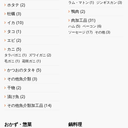
ラム・マトン
(1)
ジンギスカン
(3)
ホタテ
(2)
鴨肉
(2)
牡蠣
(3)
肉加工品
(31)
イカ
(10)
ハム
(5)
ベーコン
(6)
タコ
(1)
ソーセージ
(17)
その他
(3)
エビ
(2)
カニ
(5)
タラバガニ
(1)
ズワイガニ
(2)
毛ガニ
(1)
花咲ガニ
(1)
かつおのタタキ
(5)
その他魚介類
(3)
干物
(2)
漬け魚
(2)
その他魚介類加工品
(14)
おかず・惣菜
鍋料理