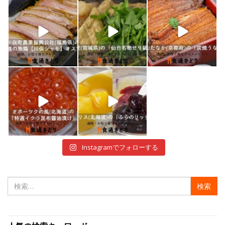
shokutuu_kidori
shokutuu_kidori
shokutuu_kidori
1月 7
1月 5
12月 30
shokutuu_kidori
shokutuu_kidori
12月 29
12月 28
Instagramでフォローする
検
索: