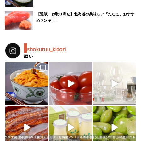
【通販・お取り寄せ】北海道の美味しい「たらこ」おすす
めランキ･･･
shokutuu_kidori
87
shokutuu_kidori
shokutuu_kidori
shokutuu_kidori
4月 25
2月 14
2月 13
shokutuu_kidori
shokutuu_kidori
shokutuu_kidori