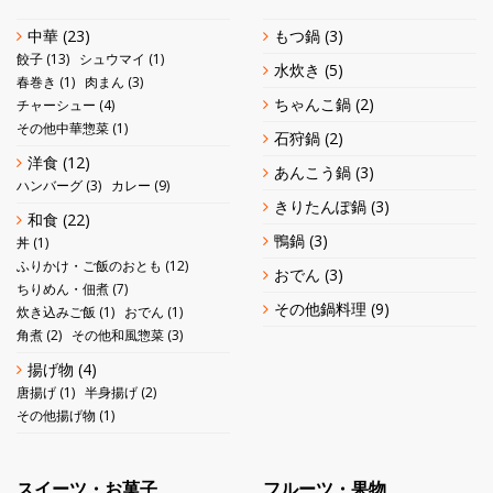
中華
(23)
もつ鍋
(3)
餃子
(13)
シュウマイ
(1)
水炊き
(5)
春巻き
(1)
肉まん
(3)
ちゃんこ鍋
(2)
チャーシュー
(4)
その他中華惣菜
(1)
石狩鍋
(2)
洋食
(12)
あんこう鍋
(3)
ハンバーグ
(3)
カレー
(9)
きりたんぽ鍋
(3)
和食
(22)
鴨鍋
(3)
丼
(1)
ふりかけ・ご飯のおとも
(12)
おでん
(3)
ちりめん・佃煮
(7)
その他鍋料理
(9)
炊き込みご飯
(1)
おでん
(1)
角煮
(2)
その他和風惣菜
(3)
揚げ物
(4)
唐揚げ
(1)
半身揚げ
(2)
その他揚げ物
(1)
スイーツ・お菓子
フルーツ・果物