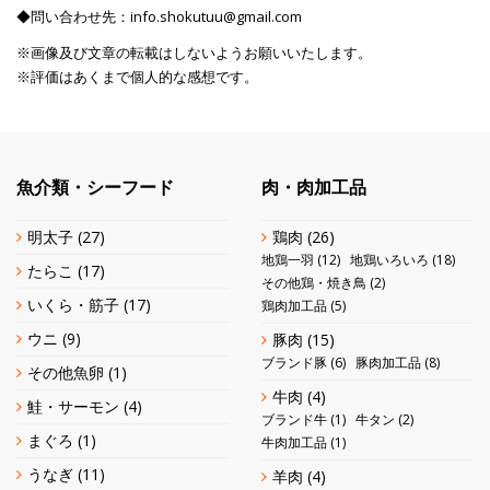
◆問い合わせ先：info.shokutuu@gmail.com
※画像及び文章の転載はしないようお願いいたします。
※評価はあくまで個人的な感想です。
魚介類・シーフード
肉・肉加工品
明太子
(27)
鶏肉
(26)
地鶏一羽
(12)
地鶏いろいろ
(18)
たらこ
(17)
その他鶏・焼き鳥
(2)
いくら・筋子
(17)
鶏肉加工品
(5)
ウニ
(9)
豚肉
(15)
ブランド豚
(6)
豚肉加工品
(8)
その他魚卵
(1)
牛肉
(4)
鮭・サーモン
(4)
ブランド牛
(1)
牛タン
(2)
まぐろ
(1)
牛肉加工品
(1)
うなぎ
(11)
羊肉
(4)