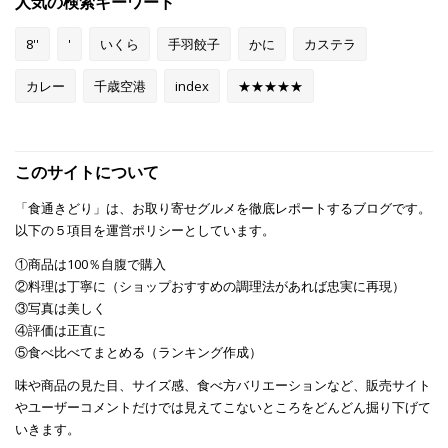
人気の検索キーワード
8''
'
いくら
手羽餃子
かに
カステラ
カレー
千歳空港
index
★★★★★
このサイトについて
「食通きどり」は、お取り寄せグルメを徹底レポートするブログです。
以下の５項目を運営ポリシーとしています。
①商品は100％自腹で購入
②料理は丁寧に（ショップおすすめの調理法があれば忠実に再現）
③写真は美しく
④評価は正直に
⑤食べ比べてまとめる（ランキング作成）
味や商品の見た目、サイズ感、食べ方バリエーションなど、販売サイト
やユーザーコメントだけでは見えてこないところをどんどん掘り下げて
いきます。