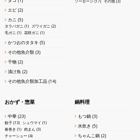
タコ
(1)
ソーセージ
(17)
その他
(3)
エビ
(2)
カニ
(5)
タラバガニ
(1)
ズワイガニ
(2)
毛ガニ
(1)
花咲ガニ
(1)
かつおのタタキ
(5)
その他魚介類
(3)
干物
(2)
漬け魚
(2)
その他魚介類加工品
(14)
おかず・惣菜
鍋料理
中華
(23)
もつ鍋
(3)
餃子
(13)
シュウマイ
(1)
水炊き
(5)
春巻き
(1)
肉まん
(3)
ちゃんこ鍋
(2)
チャーシュー
(4)