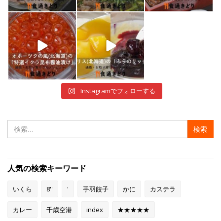
1月 7
1月 5
12月 30
shokutuu_kidori
shokutuu_kidori
12月 29
12月 28
Instagramでフォローする
検
索:
人気の検索キーワード
いくら
8''
'
手羽餃子
かに
カステラ
カレー
千歳空港
index
★★★★★