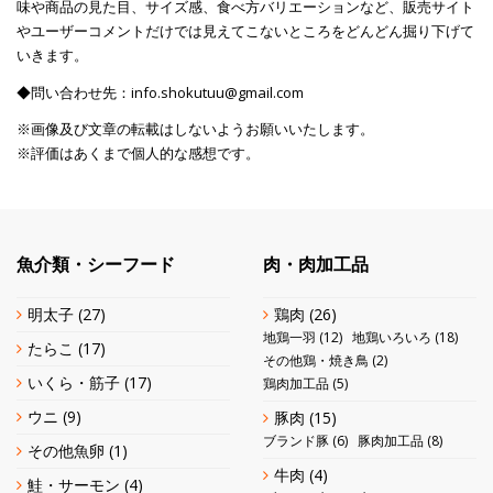
味や商品の見た目、サイズ感、食べ方バリエーションなど、販売サイト
やユーザーコメントだけでは見えてこないところをどんどん掘り下げて
いきます。
◆問い合わせ先：info.shokutuu@gmail.com
※画像及び文章の転載はしないようお願いいたします。
※評価はあくまで個人的な感想です。
魚介類・シーフード
肉・肉加工品
明太子
(27)
鶏肉
(26)
地鶏一羽
(12)
地鶏いろいろ
(18)
たらこ
(17)
その他鶏・焼き鳥
(2)
いくら・筋子
(17)
鶏肉加工品
(5)
ウニ
(9)
豚肉
(15)
ブランド豚
(6)
豚肉加工品
(8)
その他魚卵
(1)
牛肉
(4)
鮭・サーモン
(4)