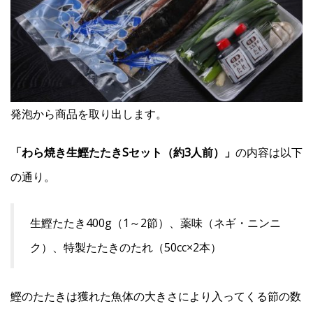
発泡から商品を取り出します。
「わら焼き生鰹たたきSセット（約3人前）」
の内容は以下
の通り。
生鰹たたき400g（1～2節）、薬味（ネギ・ニンニ
ク）、特製たたきのたれ（50cc×2本）
鰹のたたきは獲れた魚体の大きさにより入ってくる節の数