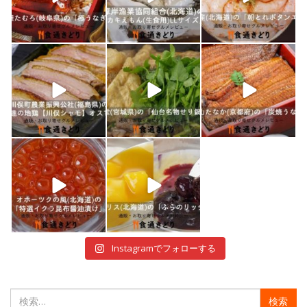
1月 10
1月 9
1月 8
shokutuu_kidori
shokutuu_kidori
shokutuu_kidori
1月 7
1月 5
12月 30
shokutuu_kidori
shokutuu_kidori
12月 29
12月 28
Instagramでフォローする
検