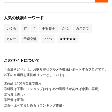
索:
人気の検索キーワード
いくら
8''
'
手羽餃子
かに
カステラ
カレー
千歳空港
index
★★★★★
このサイトについて
「食通きどり」は、お取り寄せグルメを徹底レポートするブログです。
以下の５項目を運営ポリシーとしています。
①商品は100％自腹で購入
②料理は丁寧に（ショップおすすめの調理法があれば忠実に再現）
③写真は美しく
④評価は正直に
⑤食べ比べてまとめる（ランキング作成）