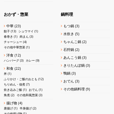
おかず・惣菜
鍋料理
中華
(23)
もつ鍋
(3)
餃子
(13)
シュウマイ
(1)
水炊き
(5)
春巻き
(1)
肉まん
(3)
ちゃんこ鍋
(2)
チャーシュー
(4)
その他中華惣菜
(1)
石狩鍋
(2)
洋食
(12)
あんこう鍋
(3)
ハンバーグ
(3)
カレー
(9)
きりたんぽ鍋
(3)
和食
(22)
鴨鍋
(3)
丼
(1)
ふりかけ・ご飯のおとも
(12)
おでん
(3)
ちりめん・佃煮
(7)
その他鍋料理
(9)
炊き込みご飯
(1)
おでん
(1)
角煮
(2)
その他和風惣菜
(3)
揚げ物
(4)
唐揚げ
(1)
半身揚げ
(2)
その他揚げ物
(1)