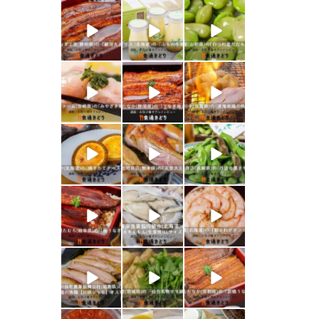
shokutuu_kidor
shokutuu_kidor
shokutuu_kidor
i
i
i
1月 26
1月 24
1月 23
shokutuu_kidor
shokutuu_kidor
shokutuu_kidor
i
i
i
1月 21
1月 19
1月 18
shokutuu_kidor
shokutuu_kidor
shokutuu_kidor
i
i
i
1月 17
1月 16
1月 15
shokutuu_kidor
shokutuu_kidor
shokutuu_kidor
i
i
i
1月 10
1月 9
1月 8
shokutuu_kidor
shokutuu_kidor
shokutuu_kidor
i
i
i
1月 7
1月 5
12月 30
shokutuu_kidor
shokutuu_kidor
shokutuu_kidor