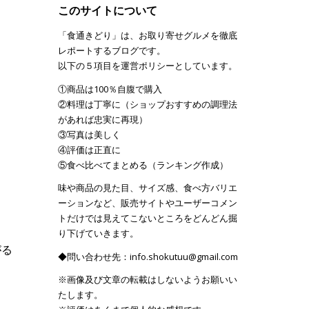
このサイトについて
「食通きどり」は、お取り寄せグルメを徹底
レポートするブログです。
以下の５項目を運営ポリシーとしています。
①商品は100％自腹で購入
②料理は丁寧に（ショップおすすめの調理法
があれば忠実に再現）
③写真は美しく
④評価は正直に
⑤食べ比べてまとめる（ランキング作成）
味や商品の見た目、サイズ感、食べ方バリエ
ーションなど、販売サイトやユーザーコメン
トだけでは見えてこないところをどんどん掘
。
り下げていきます。
がる
◆問い合わせ先：info.shokutuu@gmail.com
※画像及び文章の転載はしないようお願いい
たします。