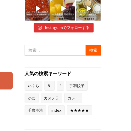
i
i
i
12月 29
12月 28
12月 28
Instagramでフォローする
検
索:
人気の検索キーワード
いくら
8''
'
手羽餃子
かに
カステラ
カレー
千歳空港
index
★★★★★