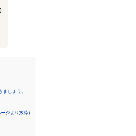
6）
きましょう。
。
ページより抜粋）
。