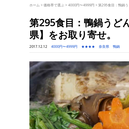
ホーム
>
価格帯で選ぶ
>
4000円〜4999円
>
第295食目：鴨鍋
第295食目：鴨鍋うど
県】をお取り寄せ。
2017.12.12
4000円〜4999円
★★★★
奈良県
鴨鍋