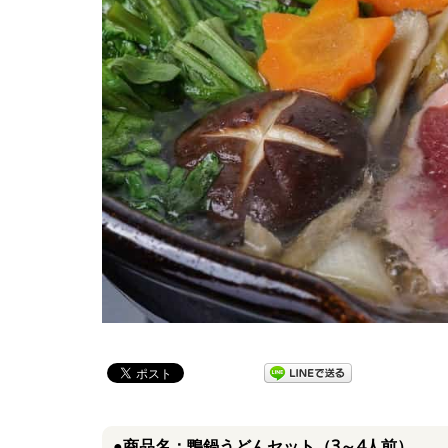
●商品名：鴨鍋うどんセット（3～4人前）