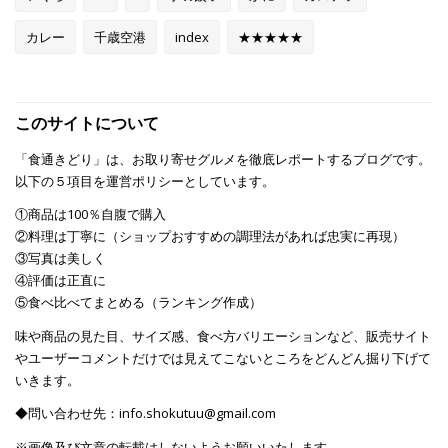
カレー
千歳空港
index
★★★★★
このサイトについて
「食通きどり」は、お取り寄せグルメを徹底レポートするブログです。
以下の５項目を運営ポリシーとしています。
①商品は100％自腹で購入
②料理は丁寧に（ショップおすすめの調理法があれば忠実に再現）
③写真は美しく
④評価は正直に
⑤食べ比べてまとめる（ランキング作成）
味や商品の見た目、サイズ感、食べ方バリエーションなど、販売サイト
やユーザーコメントだけでは見えてこないところをどんどん掘り下げて
いきます。
◆問い合わせ先：info.shokutuu@gmail.com
※画像及び文章の転載はしないようお願いいたします。