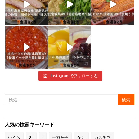
1月 7
1月 5
12月 30
shokutuu_kidori
shokutuu_kidori
12月 29
12月 28
Instagramでフォローする
検
索:
人気の検索キーワード
いくら
8''
'
手羽餃子
かに
カステラ