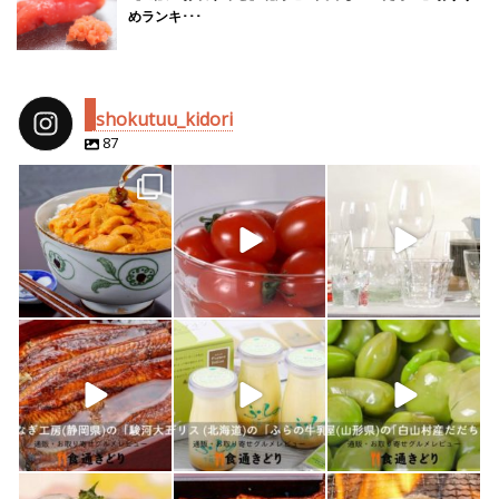
めランキ･･･
shokutuu_kidori
87
shokutuu_kidori
shokutuu_kidori
shokutuu_kidori
4月 25
2月 14
2月 13
shokutuu_kidori
shokutuu_kidori
shokutuu_kidori
1月 26
1月 24
1月 23
shokutuu_kidori
shokutuu_kidori
shokutuu_kidori