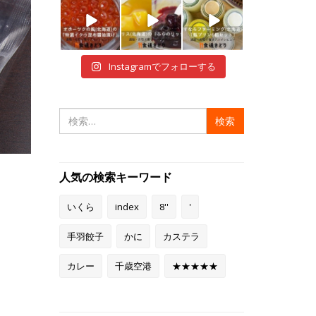
i
i
i
12月 29
12月 28
12月 28
Instagramでフォローする
検
索:
人気の検索キーワード
いくら
index
8''
'
手羽餃子
かに
カステラ
カレー
千歳空港
★★★★★