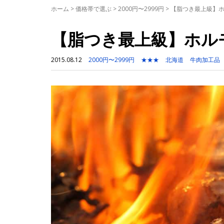
ホーム
>
価格帯で選ぶ
>
2000円〜2999円
>
【脂つき最上級】
【脂つき最上級】ホル
2015.08.12
2000円〜2999円
★★★
北海道
牛肉加工品