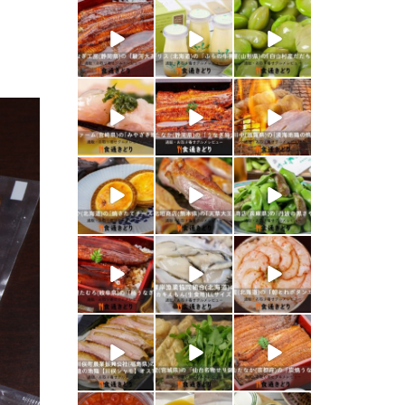
shokutuu_kidor
shokutuu_kidor
shokutuu_kidor
i
i
i
1月 26
1月 24
1月 23
shokutuu_kidor
shokutuu_kidor
shokutuu_kidor
i
i
i
1月 21
1月 19
1月 18
shokutuu_kidor
shokutuu_kidor
shokutuu_kidor
i
i
i
1月 17
1月 16
1月 15
shokutuu_kidor
shokutuu_kidor
shokutuu_kidor
i
i
i
1月 10
1月 9
1月 8
shokutuu_kidor
shokutuu_kidor
shokutuu_kidor
i
i
i
1月 7
1月 5
12月 30
shokutuu_kidor
shokutuu_kidor
shokutuu_kidor