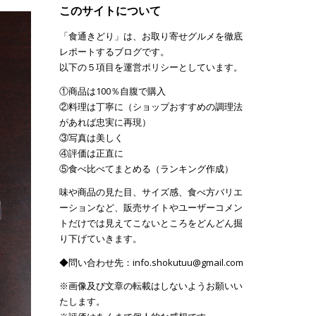
このサイトについて
「食通きどり」は、お取り寄せグルメを徹底
レポートするブログです。
以下の５項目を運営ポリシーとしています。
①商品は100％自腹で購入
②料理は丁寧に（ショップおすすめの調理法
があれば忠実に再現）
③写真は美しく
④評価は正直に
⑤食べ比べてまとめる（ランキング作成）
味や商品の見た目、サイズ感、食べ方バリエ
ーションなど、販売サイトやユーザーコメン
トだけでは見えてこないところをどんどん掘
り下げていきます。
◆問い合わせ先：info.shokutuu@gmail.com
※画像及び文章の転載はしないようお願いい
たします。