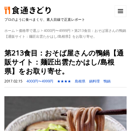
プロのように食べまくり、素人目線で正直レポート
ホーム
>
価格帯で選ぶ
>
4000円〜4999円
>
第213食目：おそば屋さんの鴨鍋
【通販サイト：麺匠出雲たかはし/島根県】をお取り寄せ。
第213食目：おそば屋さんの鴨鍋【通
販サイト：麺匠出雲たかはし/島根
県】をお取り寄せ。
2017.02.15
4000円〜4999円
★★★★
島根県
鍋料理
鴨鍋