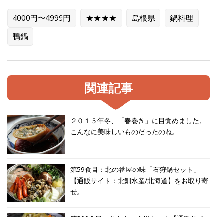
4000円〜4999円
★★★★
島根県
鍋料理
鴨鍋
関連記事
２０１５年冬、「春巻き」に目覚めました。
こんなに美味しいものだったのね。
第59食目：北の番屋の味「石狩鍋セット」
【通販サイト：北釧水産/北海道】をお取り寄
せ。