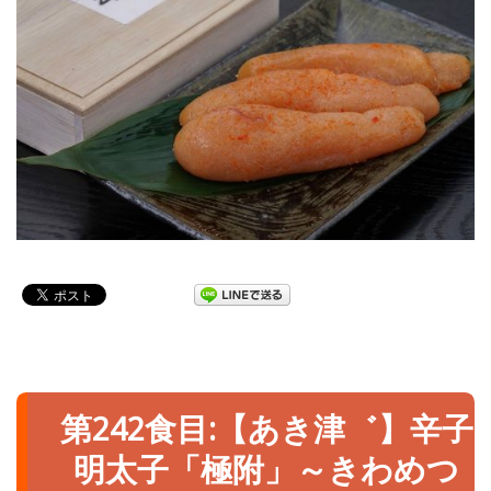
第242食目:【あき津゛】辛子
明太子「極附」～きわめつ