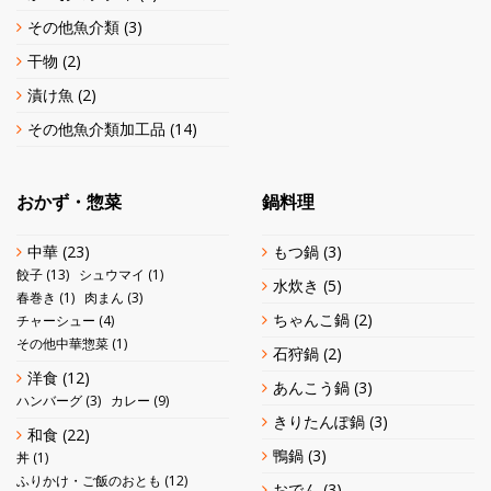
その他魚介類
(3)
干物
(2)
漬け魚
(2)
その他魚介類加工品
(14)
おかず・惣菜
鍋料理
中華
(23)
もつ鍋
(3)
餃子
(13)
シュウマイ
(1)
水炊き
(5)
春巻き
(1)
肉まん
(3)
ちゃんこ鍋
(2)
チャーシュー
(4)
その他中華惣菜
(1)
石狩鍋
(2)
洋食
(12)
あんこう鍋
(3)
ハンバーグ
(3)
カレー
(9)
きりたんぽ鍋
(3)
和食
(22)
鴨鍋
(3)
丼
(1)
ふりかけ・ご飯のおとも
(12)
おでん
(3)