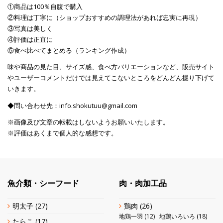
①商品は100％自腹で購入
②料理は丁寧に（ショップおすすめの調理法があれば忠実に再現）
③写真は美しく
④評価は正直に
⑤食べ比べてまとめる（ランキング作成）
味や商品の見た目、サイズ感、食べ方バリエーションなど、販売サイト
やユーザーコメントだけでは見えてこないところをどんどん掘り下げて
いきます。
◆問い合わせ先：info.shokutuu@gmail.com
※画像及び文章の転載はしないようお願いいたします。
※評価はあくまで個人的な感想です。
魚介類・シーフード
肉・肉加工品
明太子
(27)
鶏肉
(26)
地鶏一羽
(12)
地鶏いろいろ
(18)
たらこ
(17)