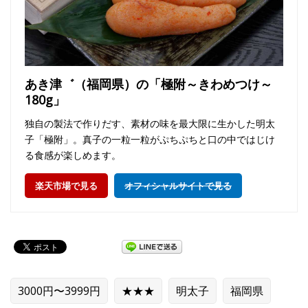
あき津゛（福岡県）の「極附～きわめつけ～
180g」
独自の製法で作りだす、素材の味を最大限に生かした明太
子「極附」。真子の一粒一粒がぷちぷちと口の中ではじけ
る食感が楽しめます。
楽天市場で見る
オフィシャルサイトで見る
3000円〜3999円
★★★
明太子
福岡県