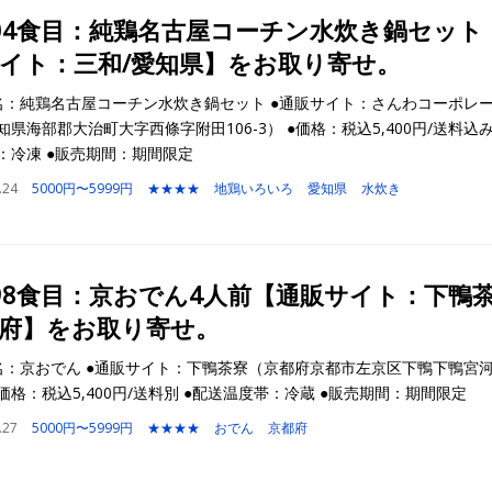
04食目：純鶏名古屋コーチン水炊き鍋セット
イト：三和/愛知県】をお取り寄せ。
名：純鶏名古屋コーチン水炊き鍋セット ●通販サイト：さんわコーポレ
知県海部郡大治町大字西條字附田106-3） ●価格：税込5,400円/送料込み
：冷凍 ●販売期間：期間限定
.24
5000円〜5999円
★★★★
地鶏いろいろ
愛知県
水炊き
98食目：京おでん4人前【通販サイト：下鴨茶
府】をお取り寄せ。
名：京おでん ●通販サイト：下鴨茶寮（京都府京都市左京区下鴨下鴨宮
●価格：税込5,400円/送料別 ●配送温度帯：冷蔵 ●販売期間：期間限定
.27
5000円〜5999円
★★★★
おでん
京都府