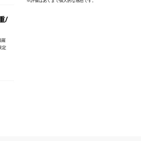
※評価はあくまで個人的な感想です。
重/
櫛羅
限定