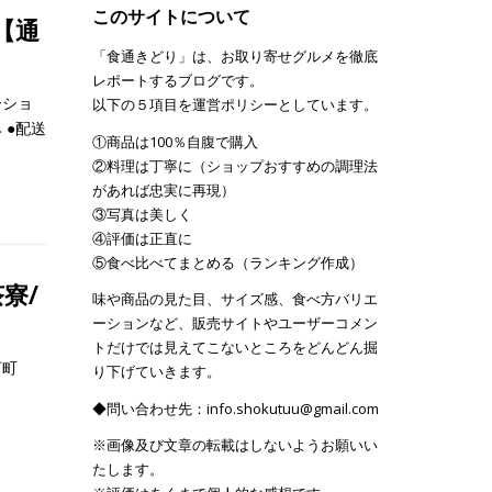
このサイトについて
【通
「食通きどり」は、お取り寄せグルメを徹底
レポートするブログです。
ーショ
以下の５項目を運営ポリシーとしています。
 ●配送
①商品は100％自腹で購入
②料理は丁寧に（ショップおすすめの調理法
があれば忠実に再現）
③写真は美しく
④評価は正直に
⑤食べ比べてまとめる（ランキング作成）
寮/
味や商品の見た目、サイズ感、食べ方バリエ
ーションなど、販売サイトやユーザーコメン
トだけでは見えてこないところをどんどん掘
河町
り下げていきます。
◆問い合わせ先：info.shokutuu@gmail.com
※画像及び文章の転載はしないようお願いい
たします。