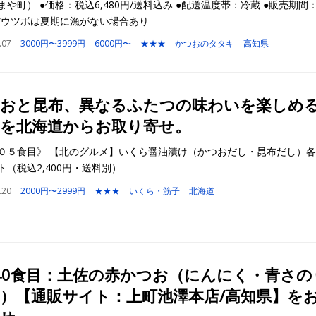
まや町） ●価格：税込6,480円/送料込み ●配送温度帯：冷蔵 ●販売期間
/ウツボは夏期に漁がない場合あり
.07
3000円〜3999円
6000円〜
★★★
かつおのタタキ
高知県
おと昆布、異なるふたつの味わいを楽しめ
を北海道からお取り寄せ。
０５食目》 【北のグルメ】いくら醤油漬け（かつおだし・昆布だし）各8
ト（税込2,400円・送料別）
.20
2000円〜2999円
★★★
いくら・筋子
北海道
40食目：土佐の赤かつお（にんにく・青さの
）【通販サイト：上町池澤本店/高知県】を