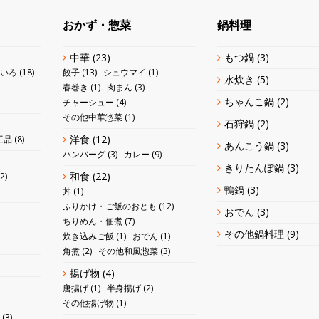
おかず・惣菜
鍋料理
中華
(23)
もつ鍋
(3)
いろ
(18)
餃子
(13)
シュウマイ
(1)
水炊き
(5)
春巻き
(1)
肉まん
(3)
ちゃんこ鍋
(2)
チャーシュー
(4)
その他中華惣菜
(1)
石狩鍋
(2)
洋食
(12)
工品
(8)
あんこう鍋
(3)
ハンバーグ
(3)
カレー
(9)
きりたんぽ鍋
(3)
和食
(22)
2)
鴨鍋
(3)
丼
(1)
ふりかけ・ご飯のおとも
(12)
おでん
(3)
ちりめん・佃煮
(7)
その他鍋料理
(9)
炊き込みご飯
(1)
おでん
(1)
角煮
(2)
その他和風惣菜
(3)
揚げ物
(4)
唐揚げ
(1)
半身揚げ
(2)
その他揚げ物
(1)
(3)