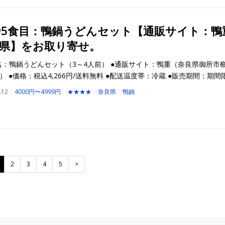
95食目：鴨鍋うどんセット【通販サイト：鴨
県】をお取り寄せ。
名：鴨鍋うどんセット（3～4人前） ●通販サイト：鴨重（奈良県御所市
-6） ●価格：税込4,266円/送料無料 ●配送温度帯：冷蔵 ●販売期間：期間
.12
4000円〜4999円
★★★★
奈良県
鴨鍋
2
3
4
5
>