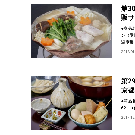
第3
販サ
●商品
ン（愛
温度帯
2018.01
第2
京都
●商品
62） 
2017.12