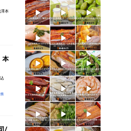
shokutuu_kidor
shokutuu_kidor
shokutuu_kidor
i
i
i
池澤本
1月 26
1月 24
1月 23
shokutuu_kidor
shokutuu_kidor
shokutuu_kidor
i
i
i
1月 21
1月 19
1月 18
shokutuu_kidor
shokutuu_kidor
shokutuu_kidor
。本
i
i
i
1月 17
1月 16
1月 15
税込
shokutuu_kidor
shokutuu_kidor
shokutuu_kidor
i
i
i
知県
1月 10
1月 9
1月 8
shokutuu_kidor
shokutuu_kidor
shokutuu_kidor
i
i
i
1月 7
1月 5
12月 30
司/
shokutuu_kidor
shokutuu_kidor
shokutuu_kidor