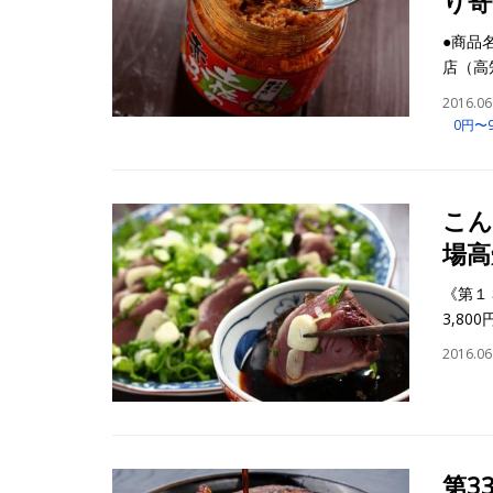
り寄
●商品
店（高
2016.06
0円〜
こん
場高
《第１
3,80
2016.06
第3