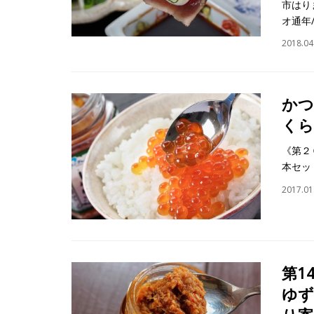
市はり
オ通年
2018.04
かつ
くら
《第２
本セッ
2017.01
第1
ゆず