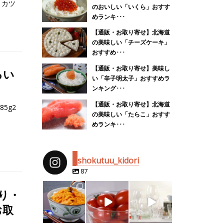
：カツ
のおいしい「いくら」おすす
めランキ･･･
【通販・お取り寄せ】北海道
の美味しい「チーズケーキ」
おすすめ･･･
【通販・お取り寄せ】美味し
るい
い「辛子明太子」おすすめラ
ンキング･･･
【通販・お取り寄せ】北海道
5g2
の美味しい「たらこ」おすす
めランキ･･･
shokutuu_kidori
87
shokutuu_kidor
shokutuu_kidor
shokutuu_kidor
i
i
i
り・
お取
4月 25
2月 14
2月 13