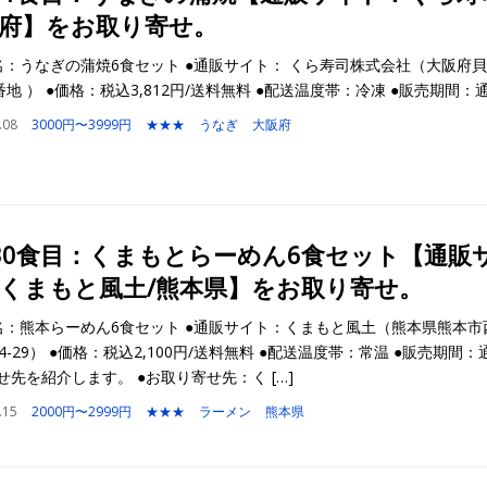
府】をお取り寄せ。
名：うなぎの蒲焼6食セット ●通販サイト： くら寿司株式会社（大阪府
番地 ） ●価格：税込3,812円/送料無料 ●配送温度帯：冷凍 ●販売期間：
.08
3000円〜3999円
★★★
うなぎ
大阪府
30食目：くまもとらーめん6食セット【通販
くまもと風土/熊本県】をお取り寄せ。
名：熊本らーめん6食セット ●通販サイト：くまもと風土（熊本県熊本市
4-29） ●価格：税込2,100円/送料無料 ●配送温度帯：常温 ●販売期間：
せ先を紹介します。 ●お取り寄せ先：く […]
.15
2000円〜2999円
★★★
ラーメン
熊本県