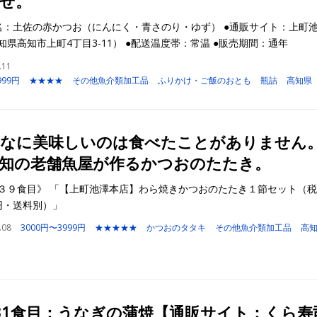
せ。
名：土佐の赤かつお（にんにく・青さのり・ゆず） ●通販サイト：上町
知県高知市上町4丁目3-11） ●配送温度帯：常温 ●販売期間：通年
.11
999円
★★★★
その他魚介類加工品
ふりかけ・ご飯のおとも
瓶詰
高知県
なに美味しいのは食べたことがありません
知の老舗魚屋が作るかつおのたたき。
３９食目》 「【上町池澤本店】わら焼きかつおのたたき１節セット（
0円・送料別）」
.08
3000円〜3999円
★★★★★
かつおのタタキ
その他魚介類加工品
高
31食目：うなぎの蒲焼【通販サイト：くら寿