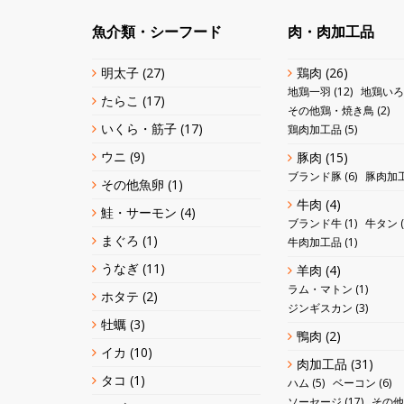
魚介類・シーフード
肉・肉加工品
明太子
(27)
鶏肉
(26)
地鶏一羽
(12)
地鶏いろ
たらこ
(17)
その他鶏・焼き鳥
(2)
いくら・筋子
(17)
鶏肉加工品
(5)
ウニ
(9)
豚肉
(15)
ブランド豚
(6)
豚肉加
その他魚卵
(1)
牛肉
(4)
鮭・サーモン
(4)
ブランド牛
(1)
牛タン
(
まぐろ
(1)
牛肉加工品
(1)
うなぎ
(11)
羊肉
(4)
ラム・マトン
(1)
ホタテ
(2)
ジンギスカン
(3)
牡蠣
(3)
鴨肉
(2)
イカ
(10)
肉加工品
(31)
タコ
(1)
ハム
(5)
ベーコン
(6)
ソーセージ
(17)
その他