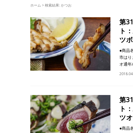
ホーム
>
検索結果: かつお
第3
ト：
ツボ
●商品
市はり
オ通年
2018.04
第3
ト：
ツオ
●商品