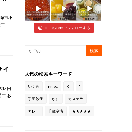
i
i
i
貝塚市小
12月 29
12月 28
12月 28
通年
Instagramでフォローする
検
索:
サイ
人気の検索キーワード
いくら
index
8''
'
西区田
通年 お
手羽餃子
かに
カステラ
カレー
千歳空港
★★★★★