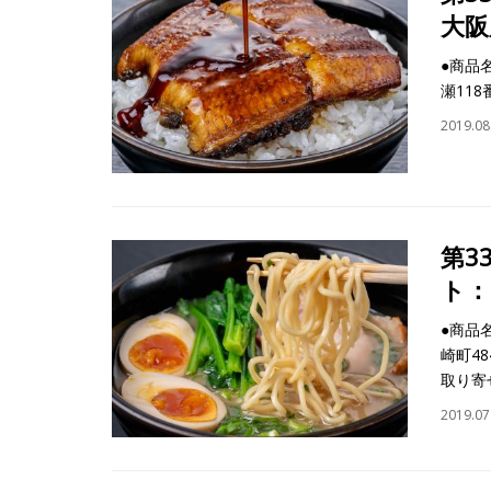
大阪
●商品
瀬118
2019.08
第3
ト：
●商品
崎町48
取り寄
2019.07