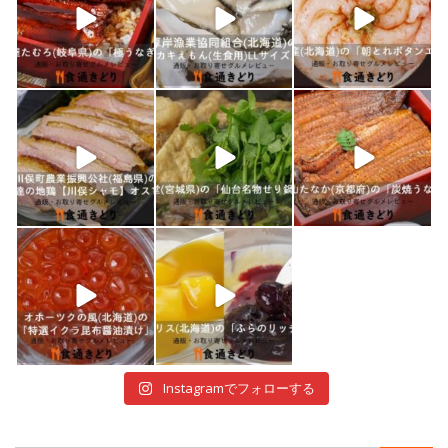
1月 10
1月 9
1月 8
shokutuu_kidori
shokutuu_kidori
shokutuu_kidori
1月 7
1月 5
12月 30
shokutuu_kidori
shokutuu_kidori
12月 29
12月 28
Instagramでフォローする