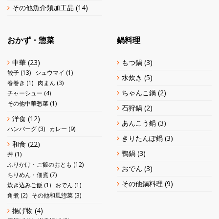
その他魚介類加工品
(14)
おかず・惣菜
鍋料理
中華
(23)
もつ鍋
(3)
餃子
(13)
シュウマイ
(1)
水炊き
(5)
春巻き
(1)
肉まん
(3)
ちゃんこ鍋
(2)
チャーシュー
(4)
その他中華惣菜
(1)
石狩鍋
(2)
洋食
(12)
あんこう鍋
(3)
ハンバーグ
(3)
カレー
(9)
きりたんぽ鍋
(3)
和食
(22)
鴨鍋
(3)
丼
(1)
ふりかけ・ご飯のおとも
(12)
おでん
(3)
ちりめん・佃煮
(7)
その他鍋料理
(9)
炊き込みご飯
(1)
おでん
(1)
角煮
(2)
その他和風惣菜
(3)
揚げ物
(4)