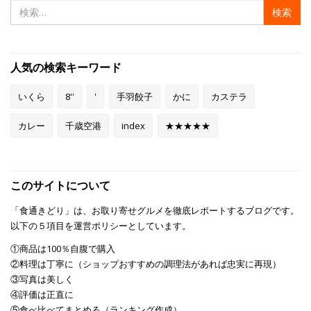
検
索:
人気の検索キーワード
いくら
8''
'
手羽餃子
かに
カステラ
カレー
千歳空港
index
★★★★★
このサイトについて
「食通きどり」は、お取り寄せグルメを徹底レポートするブログです。
以下の５項目を運営ポリシーとしています。
①商品は100％自腹で購入
②料理は丁寧に（ショップおすすめの調理法があれば忠実に再現）
③写真は美しく
④評価は正直に
⑤食べ比べてまとめる（ランキング作成）