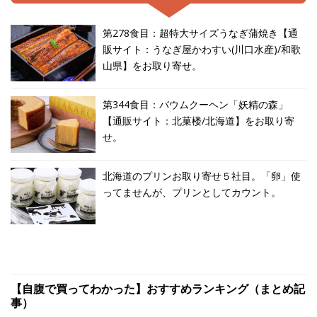
第278食目：超特大サイズうなぎ蒲焼き【通
販サイト：うなぎ屋かわすい(川口水産)/和歌
山県】をお取り寄せ。
第344食目：バウムクーヘン「妖精の森」
【通販サイト：北菓楼/北海道】をお取り寄
せ。
北海道のプリンお取り寄せ５社目。「卵」使
ってませんが、プリンとしてカウント。
【自腹で買ってわかった】おすすめランキング（まとめ記
事）