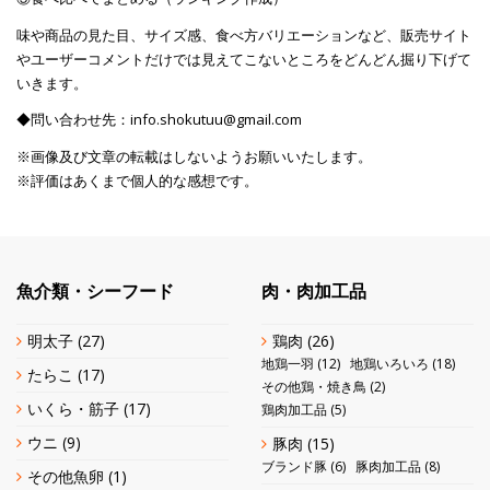
味や商品の見た目、サイズ感、食べ方バリエーションなど、販売サイト
やユーザーコメントだけでは見えてこないところをどんどん掘り下げて
いきます。
◆問い合わせ先：info.shokutuu@gmail.com
※画像及び文章の転載はしないようお願いいたします。
※評価はあくまで個人的な感想です。
魚介類・シーフード
肉・肉加工品
明太子
(27)
鶏肉
(26)
地鶏一羽
(12)
地鶏いろいろ
(18)
たらこ
(17)
その他鶏・焼き鳥
(2)
いくら・筋子
(17)
鶏肉加工品
(5)
ウニ
(9)
豚肉
(15)
ブランド豚
(6)
豚肉加工品
(8)
その他魚卵
(1)