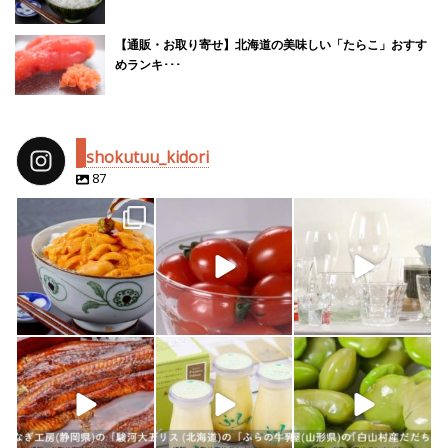
【通販・お取り寄せ】北海道の美味しい「たらこ」おすす
めランキ･･･
shokutuu_kidori
87
shokutuu_kidori
shokutuu_kidori
shokutuu_kidori
4月 25
2月 14
2月 13
shokutuu_kidori
shokutuu_kidori
shokutuu_kidori