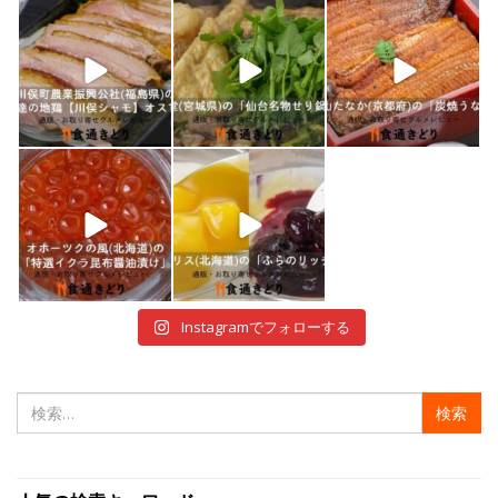
shokutuu_kidori
shokutuu_kidori
shokutuu_kidori
1月 7
1月 5
12月 30
shokutuu_kidori
shokutuu_kidori
12月 29
12月 28
Instagramでフォローする
検
索: