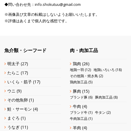
◆問い合わせ先：info.shokutuu@gmail.com
※画像及び文章の転載はしないようお願いいたします。
※評価はあくまで個人的な感想です。
魚介類・シーフード
肉・肉加工品
明太子
(27)
鶏肉
(26)
地鶏一羽
(12)
地鶏いろいろ
(18)
たらこ
(17)
その他鶏・焼き鳥
(2)
いくら・筋子
(17)
鶏肉加工品
(5)
ウニ
(9)
豚肉
(15)
ブランド豚
(6)
豚肉加工品
(8)
その他魚卵
(1)
牛肉
(4)
鮭・サーモン
(4)
ブランド牛
(1)
牛タン
(2)
まぐろ
(1)
牛肉加工品
(1)
うなぎ
(11)
羊肉
(4)