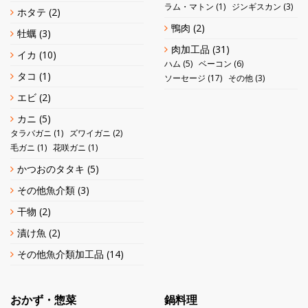
ラム・マトン
(1)
ジンギスカン
(3)
ホタテ
(2)
鴨肉
(2)
牡蠣
(3)
肉加工品
(31)
イカ
(10)
ハム
(5)
ベーコン
(6)
タコ
(1)
ソーセージ
(17)
その他
(3)
エビ
(2)
カニ
(5)
タラバガニ
(1)
ズワイガニ
(2)
毛ガニ
(1)
花咲ガニ
(1)
かつおのタタキ
(5)
その他魚介類
(3)
干物
(2)
漬け魚
(2)
その他魚介類加工品
(14)
おかず・惣菜
鍋料理