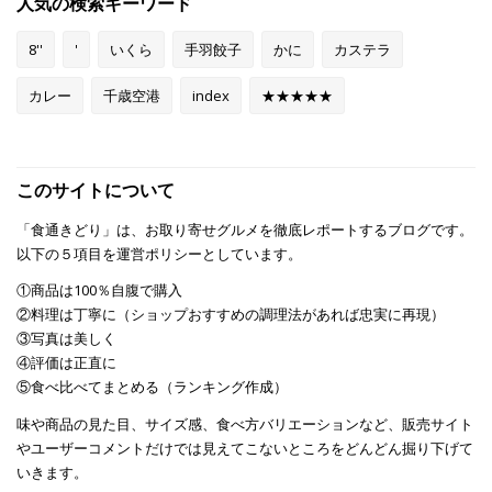
人気の検索キーワード
8''
'
いくら
手羽餃子
かに
カステラ
カレー
千歳空港
index
★★★★★
このサイトについて
「食通きどり」は、お取り寄せグルメを徹底レポートするブログです。
以下の５項目を運営ポリシーとしています。
①商品は100％自腹で購入
②料理は丁寧に（ショップおすすめの調理法があれば忠実に再現）
③写真は美しく
④評価は正直に
⑤食べ比べてまとめる（ランキング作成）
味や商品の見た目、サイズ感、食べ方バリエーションなど、販売サイト
やユーザーコメントだけでは見えてこないところをどんどん掘り下げて
いきます。