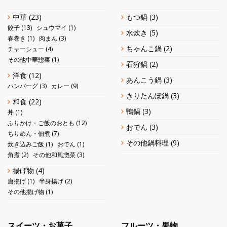
中華
(23)
もつ鍋
(3)
餃子
(13)
シュウマイ
(1)
水炊き
(5)
春巻き
(1)
肉まん
(3)
ちゃんこ鍋
(2)
チャーシュー
(4)
その他中華惣菜
(1)
石狩鍋
(2)
洋食
(12)
あんこう鍋
(3)
ハンバーグ
(3)
カレー
(9)
きりたんぽ鍋
(3)
和食
(22)
鴨鍋
(3)
丼
(1)
ふりかけ・ご飯のおとも
(12)
おでん
(3)
ちりめん・佃煮
(7)
その他鍋料理
(9)
炊き込みご飯
(1)
おでん
(1)
角煮
(2)
その他和風惣菜
(3)
揚げ物
(4)
唐揚げ
(1)
半身揚げ
(2)
その他揚げ物
(1)
スイーツ・お菓子
フルーツ・果物