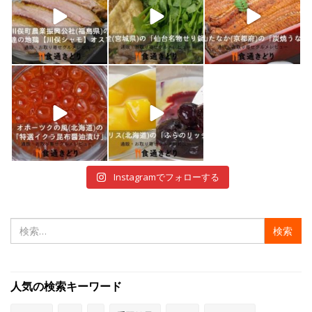
1月 7
1月 5
12月 30
shokutuu_kidori
shokutuu_kidori
12月 29
12月 28
Instagramでフォローする
検
索:
人気の検索キーワード