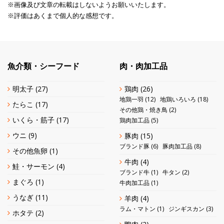
※画像及び文章の転載はしないようお願いいたします。
※評価はあくまで個人的な感想です。
魚介類・シーフード
肉・肉加工品
明太子
(27)
鶏肉
(26)
地鶏一羽
(12)
地鶏いろいろ
(18)
たらこ
(17)
その他鶏・焼き鳥
(2)
いくら・筋子
(17)
鶏肉加工品
(5)
ウニ
(9)
豚肉
(15)
ブランド豚
(6)
豚肉加工品
(8)
その他魚卵
(1)
牛肉
(4)
鮭・サーモン
(4)
ブランド牛
(1)
牛タン
(2)
まぐろ
(1)
牛肉加工品
(1)
うなぎ
(11)
羊肉
(4)
ラム・マトン
(1)
ジンギスカン
(3)
ホタテ
(2)