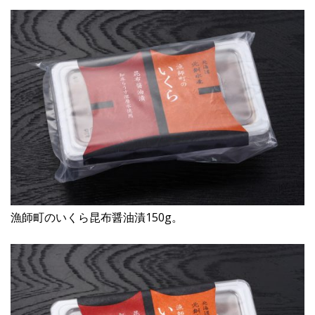
漁師町のいくら昆布醤油漬150g。