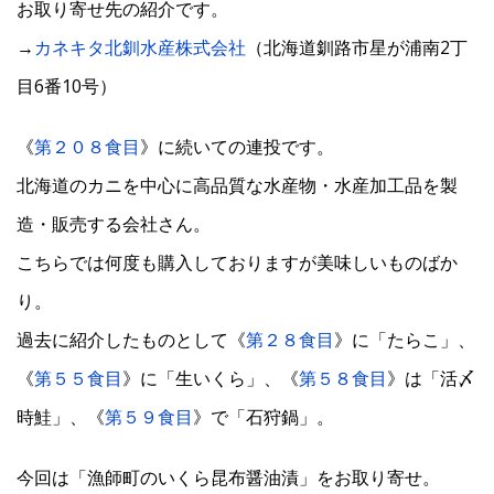
お取り寄せ先の紹介です。
→
カネキタ北釧水産株式会社
（北海道釧路市星が浦南2丁
目6番10号）
《
第２０８食目
》に続いての連投です。
北海道のカニを中心に高品質な水産物・水産加工品を製
造・販売する会社さん。
こちらでは何度も購入しておりますが美味しいものばか
り。
過去に紹介したものとして《
第２８食目
》に「たらこ」、
《
第５５食目
》に「生いくら」、《
第５８食目
》は「活〆
時鮭」、《
第５９食目
》で「石狩鍋」。
今回は「漁師町のいくら昆布醤油漬」をお取り寄せ。