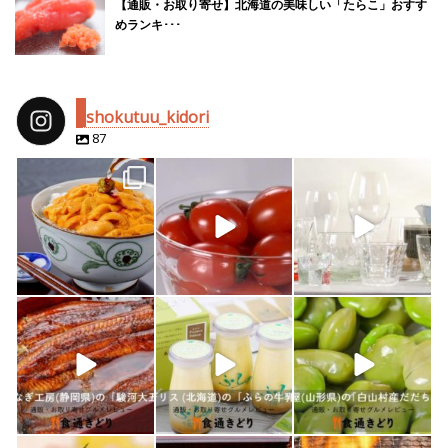
【通販・お取り寄せ】北海道の美味しい「たらこ」おすす
めランキ･･･
shokutuu_kidori
87
shokutuu_kidori
shokutuu_kidori
shokutuu_kidori
4月 25
2月 14
2月 13
shokutuu_kidori
shokutuu_kidori
shokutuu_kidori
1月 26
1月 24
1月 23