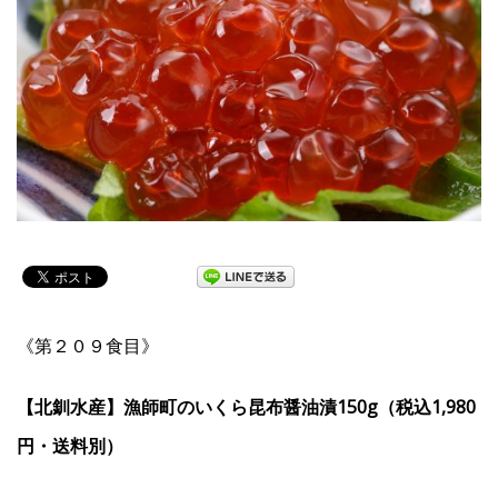
《第２０９食目》
【北釧水産】漁師町のいくら昆布醤油漬150g（税込1,980
円・送料別）