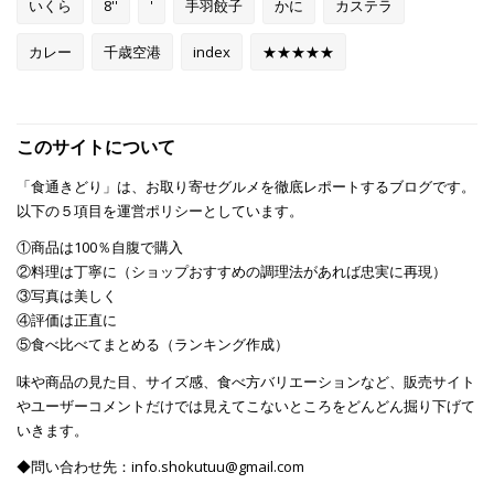
いくら
8''
'
手羽餃子
かに
カステラ
カレー
千歳空港
index
★★★★★
このサイトについて
「食通きどり」は、お取り寄せグルメを徹底レポートするブログです。
以下の５項目を運営ポリシーとしています。
①商品は100％自腹で購入
②料理は丁寧に（ショップおすすめの調理法があれば忠実に再現）
③写真は美しく
④評価は正直に
⑤食べ比べてまとめる（ランキング作成）
味や商品の見た目、サイズ感、食べ方バリエーションなど、販売サイト
やユーザーコメントだけでは見えてこないところをどんどん掘り下げて
いきます。
◆問い合わせ先：info.shokutuu@gmail.com